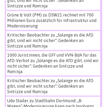
gibt, sind wir nicht sicher“: Gedenken an
Sinti:zze und Rom:nja
Grüne & Volt (PM)
zu
DSW21 rechnet mit 700
Millionen Euro zusätzlich für Infrastruktur und
Modernisierung
Kritischer Beobachter
zu
„Solange es die AfD
gibt, sind wir nicht sicher“: Gedenken an
Sinti:zze und Rom:nja
1000 Jurist:innen, die GFF und VVN-BdA für das
AfD-Verbot
zu
„Solange es die AfD gibt, sind wir
nicht sicher“: Gedenken an Sinti:zze und
Rom:nja
Kritischer Beobachter
zu
„Solange es die AfD
gibt, sind wir nicht sicher“: Gedenken an
Sinti:zze und Rom:nja
Udo Stailer
zu
Stadtbahn Dortmund: „B-
Wagen“-Modernisierung kann nach Insolvenz