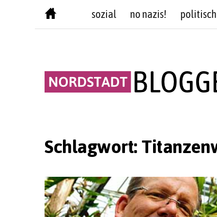
Skip
sozial
no nazis!
politisch
to
content
Schlagwort:
Titanzen