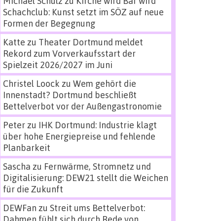
Michael Schulz
zu
Kirche wird Bar wird
Schachclub: Kunst setzt im SÖZ auf neue
Formen der Begegnung
Katte
zu
Theater Dortmund meldet
Rekord zum Vorverkaufsstart der
Spielzeit 2026/2027 im Juni
Christel Loock
zu
Wem gehört die
Innenstadt? Dortmund beschließt
Bettelverbot vor der Außengastronomie
Peter
zu
IHK Dortmund: Industrie klagt
über hohe Energiepreise und fehlende
Planbarkeit
Sascha
zu
Fernwärme, Stromnetz und
Digitalisierung: DEW21 stellt die Weichen
für die Zukunft
DEWFan
zu
Streit ums Bettelverbot:
Dahmen fühlt sich durch Rede von