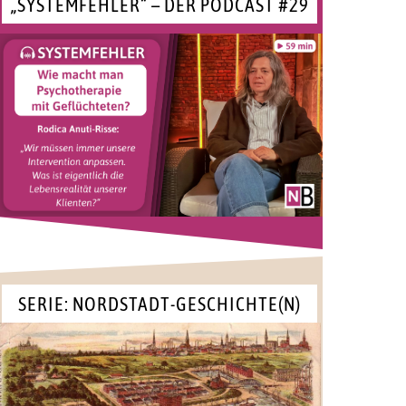
„SYSTEMFEHLER“ – DER PODCAST #29
SERIE: NORDSTADT-GESCHICHTE(N)