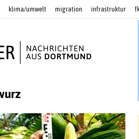
klima/umwelt
migration
infrastruktur
f
wurz