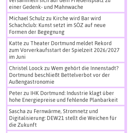
versammeln sich auf dem Friedensplatz zu
einer Gedenk- und Mahnwache
Michael Schulz
zu
Kirche wird Bar wird
Schachclub: Kunst setzt im SÖZ auf neue
Formen der Begegnung
Katte
zu
Theater Dortmund meldet Rekord
zum Vorverkaufsstart der Spielzeit 2026/2027
im Juni
Christel Loock
zu
Wem gehört die Innenstadt?
Dortmund beschließt Bettelverbot vor der
Außengastronomie
Peter
zu
IHK Dortmund: Industrie klagt über
hohe Energiepreise und fehlende Planbarkeit
Sascha
zu
Fernwärme, Stromnetz und
Digitalisierung: DEW21 stellt die Weichen für
die Zukunft