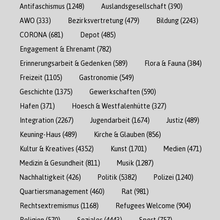
Antifaschismus
(1248)
Auslandsgesellschaft
(390)
AWO
(333)
Bezirksvertretung
(479)
Bildung
(2243)
CORONA
(681)
Depot
(485)
Engagement & Ehrenamt
(782)
Erinnerungsarbeit & Gedenken
(589)
Flora & Fauna
(384)
Freizeit
(1105)
Gastronomie
(549)
Geschichte
(1375)
Gewerkschaften
(590)
Hafen
(371)
Hoesch & Westfalenhütte
(327)
Integration
(2267)
Jugendarbeit
(1674)
Justiz
(489)
Keuning-Haus
(489)
Kirche & Glauben
(856)
Kultur & Kreatives
(4352)
Kunst
(1701)
Medien
(471)
Medizin & Gesundheit
(811)
Musik
(1287)
Nachhaltigkeit
(426)
Politik
(5382)
Polizei
(1240)
Quartiersmanagement
(460)
Rat
(981)
Rechtsextremismus
(1168)
Refugees Welcome
(904)
Religion
(570)
Soziales
(4443)
Sport
(757)