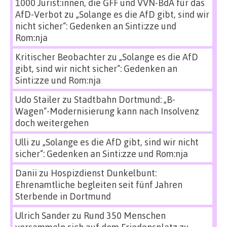
1000 Jurist:innen, die GFF und VVN-BdA für das
AfD-Verbot
zu
„Solange es die AfD gibt, sind wir
nicht sicher“: Gedenken an Sinti:zze und
Rom:nja
Kritischer Beobachter
zu
„Solange es die AfD
gibt, sind wir nicht sicher“: Gedenken an
Sinti:zze und Rom:nja
Udo Stailer
zu
Stadtbahn Dortmund: „B-
Wagen“-Modernisierung kann nach Insolvenz
doch weitergehen
Ulli
zu
„Solange es die AfD gibt, sind wir nicht
sicher“: Gedenken an Sinti:zze und Rom:nja
Danii
zu
Hospizdienst Dunkelbunt:
Ehrenamtliche begleiten seit fünf Jahren
Sterbende in Dortmund
Ulrich Sander
zu
Rund 350 Menschen