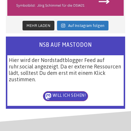
MEHR LADEN
Auf Instagram folgen
NSB AUF MASTODON
Hier wird der Nordstadtblogger Feed auf
ruhr.social angezeigt. Da er externe Ressourcen
lädt, solltest Du dem erst mit einem Klick
zustimmen.
WILL ICH SEHEN!