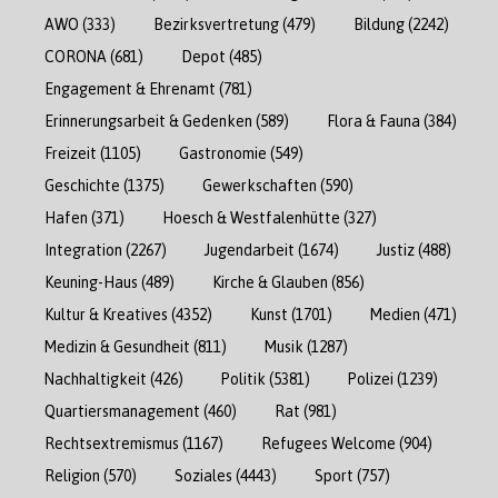
AWO
(333)
Bezirksvertretung
(479)
Bildung
(2242)
CORONA
(681)
Depot
(485)
Engagement & Ehrenamt
(781)
Erinnerungsarbeit & Gedenken
(589)
Flora & Fauna
(384)
Freizeit
(1105)
Gastronomie
(549)
Geschichte
(1375)
Gewerkschaften
(590)
Hafen
(371)
Hoesch & Westfalenhütte
(327)
Integration
(2267)
Jugendarbeit
(1674)
Justiz
(488)
Keuning-Haus
(489)
Kirche & Glauben
(856)
Kultur & Kreatives
(4352)
Kunst
(1701)
Medien
(471)
Medizin & Gesundheit
(811)
Musik
(1287)
Nachhaltigkeit
(426)
Politik
(5381)
Polizei
(1239)
Quartiersmanagement
(460)
Rat
(981)
Rechtsextremismus
(1167)
Refugees Welcome
(904)
Religion
(570)
Soziales
(4443)
Sport
(757)