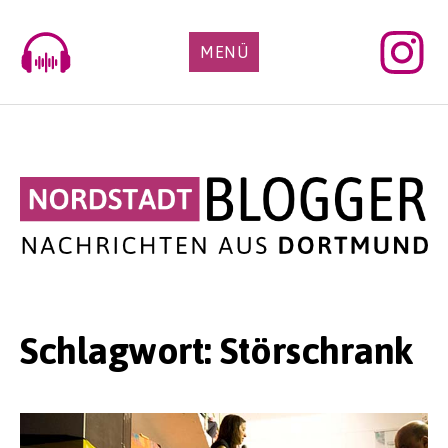
Skip
to
MENÜ
content
Schlagwort:
Störschrank