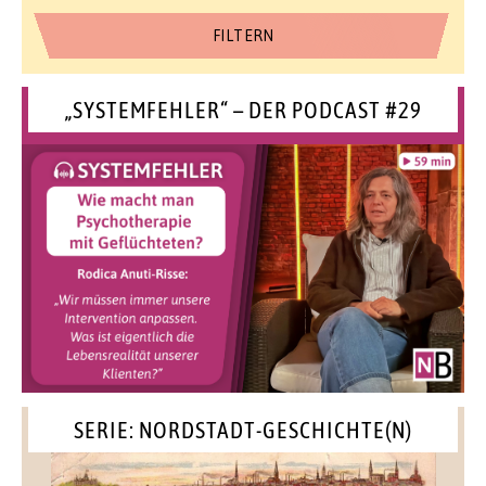
„SYSTEMFEHLER“ – DER PODCAST #29
SERIE: NORDSTADT-GESCHICHTE(N)