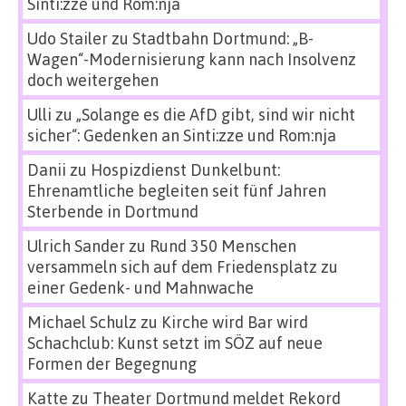
Sinti:zze und Rom:nja
Udo Stailer
zu
Stadtbahn Dortmund: „B-
Wagen“-Modernisierung kann nach Insolvenz
doch weitergehen
Ulli
zu
„Solange es die AfD gibt, sind wir nicht
sicher“: Gedenken an Sinti:zze und Rom:nja
Danii
zu
Hospizdienst Dunkelbunt:
Ehrenamtliche begleiten seit fünf Jahren
Sterbende in Dortmund
Ulrich Sander
zu
Rund 350 Menschen
versammeln sich auf dem Friedensplatz zu
einer Gedenk- und Mahnwache
Michael Schulz
zu
Kirche wird Bar wird
Schachclub: Kunst setzt im SÖZ auf neue
Formen der Begegnung
Katte
zu
Theater Dortmund meldet Rekord