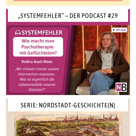
„SYSTEMFEHLER“ – DER PODCAST #29
SERIE: NORDSTADT-GESCHICHTE(N)