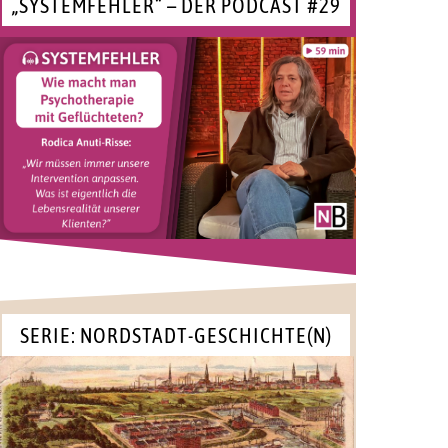
„SYSTEMFEHLER“ – DER PODCAST #29
SERIE: NORDSTADT-GESCHICHTE(N)