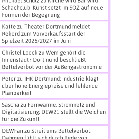
Michael Schulz
zu
Kirche wird Bar wird
Schachclub: Kunst setzt im SÖZ auf neue
Formen der Begegnung
Katte
zu
Theater Dortmund meldet
Rekord zum Vorverkaufsstart der
Spielzeit 2026/2027 im Juni
Christel Loock
zu
Wem gehört die
Innenstadt? Dortmund beschließt
Bettelverbot vor der Außengastronomie
Peter
zu
IHK Dortmund: Industrie klagt
über hohe Energiepreise und fehlende
Planbarkeit
Sascha
zu
Fernwärme, Stromnetz und
Digitalisierung: DEW21 stellt die Weichen
für die Zukunft
DEWFan
zu
Streit ums Bettelverbot:
Dahmen fühlt sich durch Rede von