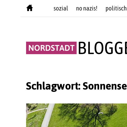
Skip
sozial
no nazis!
politisch
to
content
Schlagwort:
Sonnense