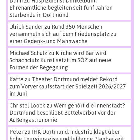
Danii
zu
Hospizdienst Dunkelbunt:
Ehrenamtliche begleiten seit fünf Jahren
Sterbende in Dortmund
Ulrich Sander
zu
Rund 350 Menschen
versammeln sich auf dem Friedensplatz zu
einer Gedenk- und Mahnwache
Michael Schulz
zu
Kirche wird Bar wird
Schachclub: Kunst setzt im SÖZ auf neue
Formen der Begegnung
Katte
zu
Theater Dortmund meldet Rekord
zum Vorverkaufsstart der Spielzeit 2026/2027
im Juni
Christel Loock
zu
Wem gehört die Innenstadt?
Dortmund beschließt Bettelverbot vor der
Außengastronomie
Peter
zu
IHK Dortmund: Industrie klagt über
hohe Energiepreise und fehlende Planbarkeit