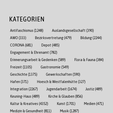
KATEGORIEN
Antifaschismus
(1248)
Auslandsgesellschaft
(390)
AWO
(333)
Bezirksvertretung
(479)
Bildung
(2244)
CORONA
(681)
Depot
(485)
Engagement & Ehrenamt
(782)
Erinnerungsarbeit & Gedenken
(589)
Flora & Fauna
(384)
Freizeit
(1105)
Gastronomie
(549)
Geschichte
(1375)
Gewerkschaften
(590)
Hafen
(371)
Hoesch & Westfalenhütte
(327)
Integration
(2267)
Jugendarbeit
(1674)
Justiz
(489)
Keuning-Haus
(489)
Kirche & Glauben
(856)
Kultur & Kreatives
(4352)
Kunst
(1701)
Medien
(471)
Medizin & Gesundheit
(811)
Musik
(1287)