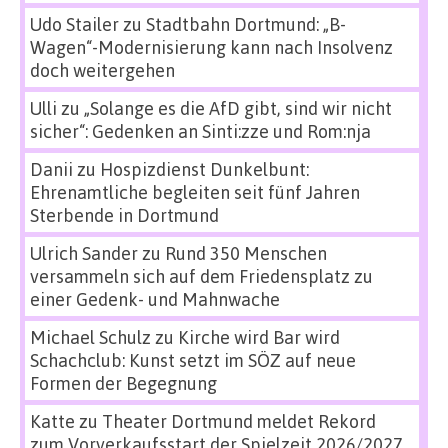
Udo Stailer
zu
Stadtbahn Dortmund: „B-
Wagen“-Modernisierung kann nach Insolvenz
doch weitergehen
Ulli
zu
„Solange es die AfD gibt, sind wir nicht
sicher“: Gedenken an Sinti:zze und Rom:nja
Danii
zu
Hospizdienst Dunkelbunt:
Ehrenamtliche begleiten seit fünf Jahren
Sterbende in Dortmund
Ulrich Sander
zu
Rund 350 Menschen
versammeln sich auf dem Friedensplatz zu
einer Gedenk- und Mahnwache
Michael Schulz
zu
Kirche wird Bar wird
Schachclub: Kunst setzt im SÖZ auf neue
Formen der Begegnung
Katte
zu
Theater Dortmund meldet Rekord
zum Vorverkaufsstart der Spielzeit 2026/2027