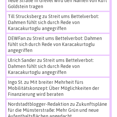
neue Straße in Grevel wird den Namen von Kurt
Goldstein tragen
Till Strucksberg
zu
Streit ums Bettelverbot:
Dahmen fühlt sich durch Rede von
Karacakurtoglu angegriffen
DEWFan
zu
Streit ums Bettelverbot: Dahmen
fühlt sich durch Rede von Karacakurtoglu
angegriffen
Ulrich Sander
zu
Streit ums Bettelverbot:
Dahmen fühlt sich durch Rede von
Karacakurtoglu angegriffen
Ingo St.
zu
Mit breiter Mehrheit fürs
Mobilitätskonzept: Über Möglichkeiten der
Finanzierung wird beraten
Nordstadtblogger-Redaktion
zu
Zukunftspläne
für die Münsterstraße: Mehr Grün und neue
Aufenthaltsflächen angedacht