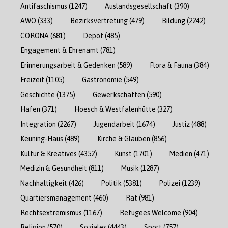
Antifaschismus
(1247)
Auslandsgesellschaft
(390)
AWO
(333)
Bezirksvertretung
(479)
Bildung
(2242)
CORONA
(681)
Depot
(485)
Engagement & Ehrenamt
(781)
Erinnerungsarbeit & Gedenken
(589)
Flora & Fauna
(384)
Freizeit
(1105)
Gastronomie
(549)
Geschichte
(1375)
Gewerkschaften
(590)
Hafen
(371)
Hoesch & Westfalenhütte
(327)
Integration
(2267)
Jugendarbeit
(1674)
Justiz
(488)
Keuning-Haus
(489)
Kirche & Glauben
(856)
Kultur & Kreatives
(4352)
Kunst
(1701)
Medien
(471)
Medizin & Gesundheit
(811)
Musik
(1287)
Nachhaltigkeit
(426)
Politik
(5381)
Polizei
(1239)
Quartiersmanagement
(460)
Rat
(981)
Rechtsextremismus
(1167)
Refugees Welcome
(904)
Religion
(570)
Soziales
(4443)
Sport
(757)