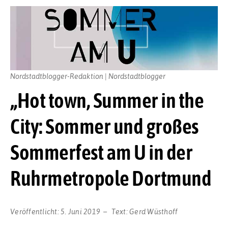
Nordstadtblogger-Redaktion | Nordstadtblogger
„Hot town, Summer in the
City: Sommer und großes
Sommerfest am U in der
Ruhrmetropole Dortmund
Veröffentlicht:
5. Juni 2019
Text:
Gerd Wüsthoff