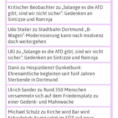
Kritischer Beobachter
zu
„Solange es die AfD
gibt, sind wir nicht sicher“: Gedenken an
Sinti:zze und Rom:nja
Udo Stailer
zu
Stadtbahn Dortmund: „B-
Wagen“-Modernisierung kann nach Insolvenz
doch weitergehen
Ulli
zu
„Solange es die AfD gibt, sind wir nicht
sicher“: Gedenken an Sinti:zze und Rom:nja
Danii
zu
Hospizdienst Dunkelbunt:
Ehrenamtliche begleiten seit fünf Jahren
Sterbende in Dortmund
Ulrich Sander
zu
Rund 350 Menschen
versammeln sich auf dem Friedensplatz zu
einer Gedenk- und Mahnwache
Michael Schulz
zu
Kirche wird Bar wird
Schachclub: Kunst setzt im SÖZ auf neue