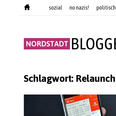
Skip
sozial
no nazis!
politisch
to
content
Schlagwort:
Relaunch