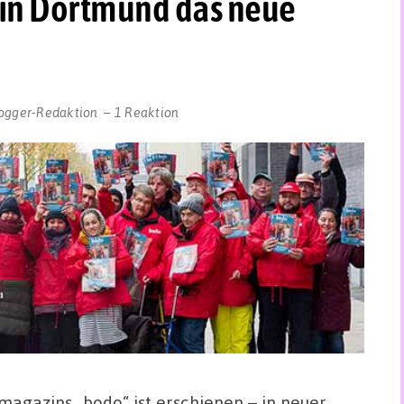
 in Dortmund das neue
ogger-Redaktion
1 Reaktion
agazins „bodo“ ist erschienen – in neuer