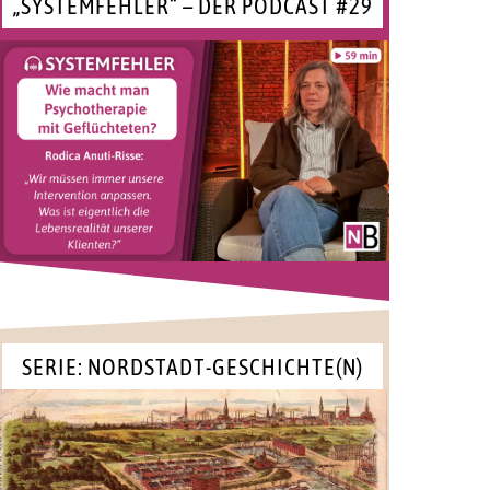
„SYSTEMFEHLER“ – DER PODCAST #29
SERIE: NORDSTADT-GESCHICHTE(N)