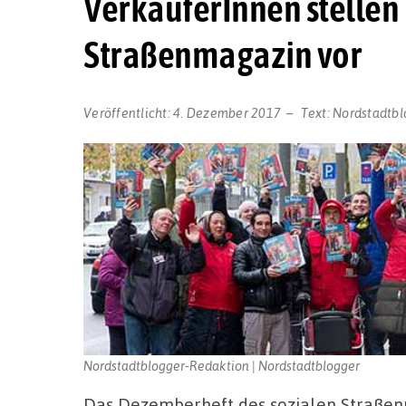
VerkäuferInnen stellen
Straßenmagazin vor
Veröffentlicht:
4. Dezember 2017
Text:
Nordstadtbl
Nordstadtblogger-Redaktion | Nordstadtblogger
Das Dezemberheft des sozialen Straßenm