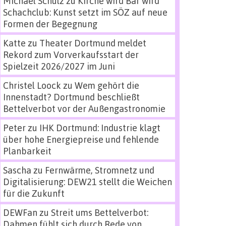
Michael Schulz
zu
Kirche wird Bar wird
Schachclub: Kunst setzt im SÖZ auf neue
Formen der Begegnung
Katte
zu
Theater Dortmund meldet
Rekord zum Vorverkaufsstart der
Spielzeit 2026/2027 im Juni
Christel Loock
zu
Wem gehört die
Innenstadt? Dortmund beschließt
Bettelverbot vor der Außengastronomie
Peter
zu
IHK Dortmund: Industrie klagt
über hohe Energiepreise und fehlende
Planbarkeit
Sascha
zu
Fernwärme, Stromnetz und
Digitalisierung: DEW21 stellt die Weichen
für die Zukunft
DEWFan
zu
Streit ums Bettelverbot:
Dahmen fühlt sich durch Rede von