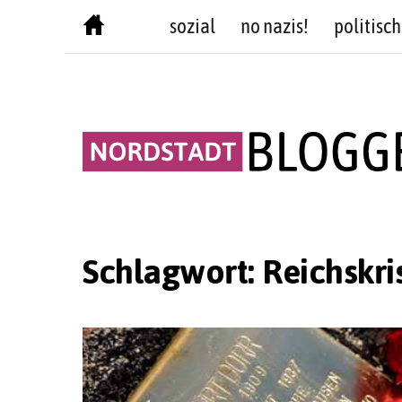
Skip
sozial
no nazis!
politisch
to
content
Schlagwort:
Reichskri