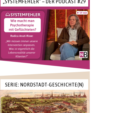
„SYSTEMFEHLER“ – DER PODCAST #29
SERIE: NORDSTADT-GESCHICHTE(N)