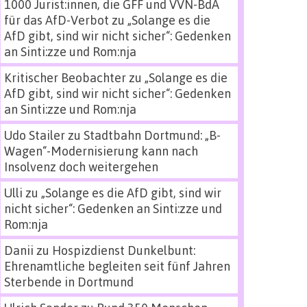
1000 Jurist:innen, die GFF und VVN-BdA
für das AfD-Verbot
zu
„Solange es die
AfD gibt, sind wir nicht sicher“: Gedenken
an Sinti:zze und Rom:nja
Kritischer Beobachter
zu
„Solange es die
AfD gibt, sind wir nicht sicher“: Gedenken
an Sinti:zze und Rom:nja
Udo Stailer
zu
Stadtbahn Dortmund: „B-
Wagen“-Modernisierung kann nach
Insolvenz doch weitergehen
Ulli
zu
„Solange es die AfD gibt, sind wir
nicht sicher“: Gedenken an Sinti:zze und
Rom:nja
Danii
zu
Hospizdienst Dunkelbunt:
Ehrenamtliche begleiten seit fünf Jahren
Sterbende in Dortmund