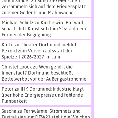
Ulrich Sander
zu
Rund 350 Menschen
versammeln sich auf dem Friedensplatz
zu einer Gedenk- und Mahnwache
Michael Schulz
zu
Kirche wird Bar wird
Schachclub: Kunst setzt im SÖZ auf neue
Formen der Begegnung
Katte
zu
Theater Dortmund meldet
Rekord zum Vorverkaufsstart der
Spielzeit 2026/2027 im Juni
Christel Loock
zu
Wem gehört die
Innenstadt? Dortmund beschließt
Bettelverbot vor der Außengastronomie
Peter
zu
IHK Dortmund: Industrie klagt
über hohe Energiepreise und fehlende
Planbarkeit
Sascha
zu
Fernwärme, Stromnetz und
Digitalisierung: DEW21 stellt die Weichen