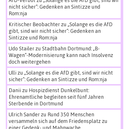
AfD-Verbot
zu
„Solange es die AfD gibt, sind wir
nicht sicher“: Gedenken an Sinti:zze und
Rom:nja
Kritischer Beobachter
zu
„Solange es die AfD
gibt, sind wir nicht sicher“: Gedenken an
Sinti:zze und Rom:nja
Udo Stailer
zu
Stadtbahn Dortmund: „B-
Wagen“-Modernisierung kann nach Insolvenz
doch weitergehen
Ulli
zu
„Solange es die AfD gibt, sind wir nicht
sicher“: Gedenken an Sinti:zze und Rom:nja
Danii
zu
Hospizdienst Dunkelbunt:
Ehrenamtliche begleiten seit fünf Jahren
Sterbende in Dortmund
Ulrich Sander
zu
Rund 350 Menschen
versammeln sich auf dem Friedensplatz zu
einer Gedenk- und Mahnwache