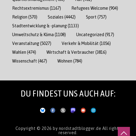
Rechtsextremismus
(1167)
Refugees Welcome
(904)
Religion
(570)
Soziales
(4442)
Sport
(757)
Stadtentwicklung & -planung
(1133)
Umweltschutz & Klima
(1108)
Uncategorized
(917)
Veranstaltung
(5027)
Verkehr & Mobilität
(1056)
Wahlen
(474)
Wirtschaft & Verbraucher
(3816)
Wissenschaft
(467)
Wohnen
(784)
DU FINDEST UNS AUCH AUF:
Copyright © 2026
by nordstadtblogger.de
All rights
reserved.