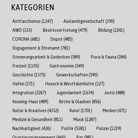
KATEGORIEN
Antifaschismus
(1247)
Auslandsgesellschaft
(390)
AWO
(333)
Bezirksvertretung
(479)
Bildung
(2241)
CORONA
(681)
Depot
(485)
Engagement & Ehrenamt
(781)
Erinnerungsarbeit & Gedenken
(589)
Flora & Fauna
(384)
Freizeit
(1105)
Gastronomie
(549)
Geschichte
(1375)
Gewerkschaften
(590)
Hafen
(371)
Hoesch & Westfalenhütte
(327)
Integration
(2267)
Jugendarbeit
(1674)
Justiz
(488)
Keuning-Haus
(489)
Kirche & Glauben
(856)
Kultur & Kreatives
(4352)
Kunst
(1701)
Medien
(471)
Medizin & Gesundheit
(811)
Musik
(1287)
Nachhaltigkeit
(426)
Politik
(5381)
Polizei
(1239)
Quartiersmanagement
(460)
Rat
(981)