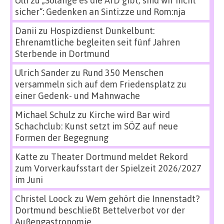
Ulli
zu
„Solange es die AfD gibt, sind wir nicht
sicher“: Gedenken an Sinti:zze und Rom:nja
Danii
zu
Hospizdienst Dunkelbunt:
Ehrenamtliche begleiten seit fünf Jahren
Sterbende in Dortmund
Ulrich Sander
zu
Rund 350 Menschen
versammeln sich auf dem Friedensplatz zu
einer Gedenk- und Mahnwache
Michael Schulz
zu
Kirche wird Bar wird
Schachclub: Kunst setzt im SÖZ auf neue
Formen der Begegnung
Katte
zu
Theater Dortmund meldet Rekord
zum Vorverkaufsstart der Spielzeit 2026/2027
im Juni
Christel Loock
zu
Wem gehört die Innenstadt?
Dortmund beschließt Bettelverbot vor der
Außengastronomie