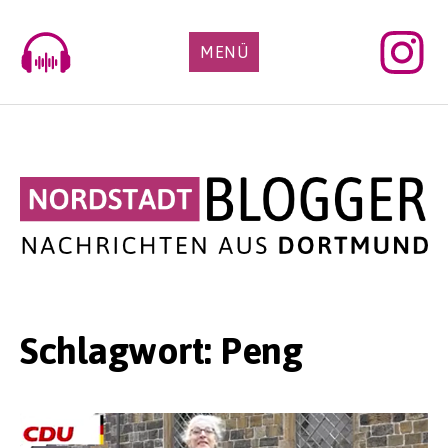
Skip
to
MENÜ
content
Schlagwort:
Peng