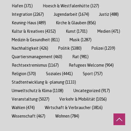
Hafen
(371)
Hoesch & Westfalenhütte
(327)
Integration
(2267)
Jugendarbeit
(1674)
Justiz
(488)
Keuning-Haus
(489)
Kirche & Glauben
(856)
Kultur & Kreatives
(4352)
Kunst
(1701)
Medien
(471)
Medizin & Gesundheit
(811)
Musik
(1287)
Nachhaltigkeit
(426)
Politik
(5380)
Polizei
(1239)
Quartiersmanagement
(460)
Rat
(981)
Rechtsextremismus
(1167)
Refugees Welcome
(904)
Religion
(570)
Soziales
(4441)
Sport
(757)
Stadtentwicklung & -planung
(1133)
Umweltschutz & Klima
(1108)
Uncategorized
(917)
Veranstaltung
(5027)
Verkehr & Mobilität
(1056)
Wahlen
(474)
Wirtschaft & Verbraucher
(3816)
Wissenschaft
(467)
Wohnen
(784)