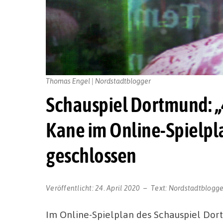
Thomas Engel | Nordstadtblogger
Schauspiel Dortmund: „
Kane im Online-Spielpl
geschlossen
Veröffentlicht:
24. April 2020
Text:
Nordstadtblogge
Im Online-Spielplan des Schauspiel Dor