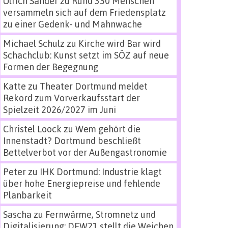
Ulrich Sander
zu
Rund 350 Menschen
versammeln sich auf dem Friedensplatz
zu einer Gedenk- und Mahnwache
Michael Schulz
zu
Kirche wird Bar wird
Schachclub: Kunst setzt im SÖZ auf neue
Formen der Begegnung
Katte
zu
Theater Dortmund meldet
Rekord zum Vorverkaufsstart der
Spielzeit 2026/2027 im Juni
Christel Loock
zu
Wem gehört die
Innenstadt? Dortmund beschließt
Bettelverbot vor der Außengastronomie
Peter
zu
IHK Dortmund: Industrie klagt
über hohe Energiepreise und fehlende
Planbarkeit
Sascha
zu
Fernwärme, Stromnetz und
Digitalisierung: DEW21 stellt die Weichen