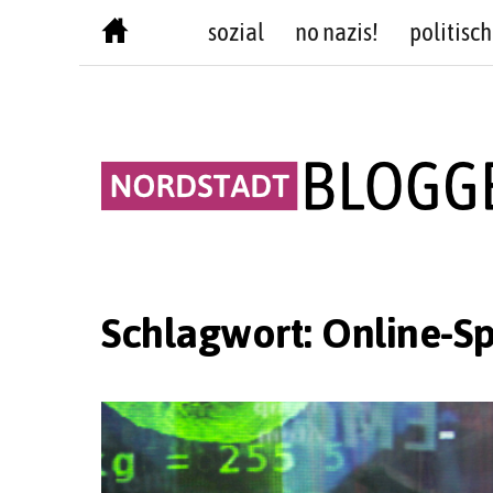
Skip
sozial
no nazis!
politisch
to
content
Schlagwort:
Online-Sp