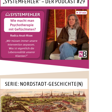
„SYSTEMFEHLER“ – DER PODCAST #29
SERIE: NORDSTADT-GESCHICHTE(N)