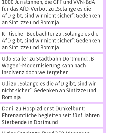
1000 Jurist:innen, die GFF und VVN-BdA
für das AfD-Verbot
zu
„Solange es die
AfD gibt, sind wir nicht sicher“: Gedenken
an Sinti:zze und Rom:nja
Kritischer Beobachter
zu
„Solange es die
AfD gibt, sind wir nicht sicher“: Gedenken
an Sinti:zze und Rom:nja
Udo Stailer
zu
Stadtbahn Dortmund: „B-
Wagen“-Modernisierung kann nach
Insolvenz doch weitergehen
Ulli
zu
„Solange es die AfD gibt, sind wir
nicht sicher“: Gedenken an Sinti:zze und
Rom:nja
Danii
zu
Hospizdienst Dunkelbunt:
Ehrenamtliche begleiten seit fünf Jahren
Sterbende in Dortmund