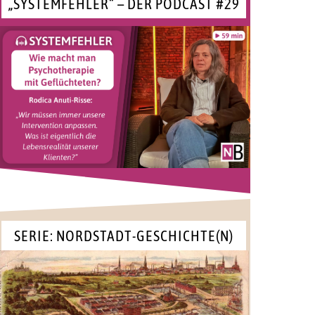
„SYSTEMFEHLER“ – DER PODCAST #29
SERIE: NORDSTADT-GESCHICHTE(N)