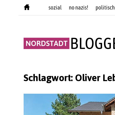
Skip
sozial
no nazis!
politisch
to
content
Schlagwort:
Oliver Le