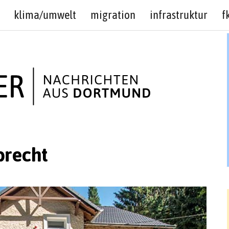
klima/umwelt
migration
infrastruktur
f
brecht