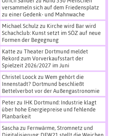
Ulrich Sander
zu
Rund 350 Menschen
versammeln sich auf dem Friedensplatz
zu einer Gedenk- und Mahnwache
Michael Schulz
zu
Kirche wird Bar wird
Schachclub: Kunst setzt im SÖZ auf neue
Formen der Begegnung
Katte
zu
Theater Dortmund meldet
Rekord zum Vorverkaufsstart der
Spielzeit 2026/2027 im Juni
Christel Loock
zu
Wem gehört die
Innenstadt? Dortmund beschließt
Bettelverbot vor der Außengastronomie
Peter
zu
IHK Dortmund: Industrie klagt
über hohe Energiepreise und fehlende
Planbarkeit
Sascha
zu
Fernwärme, Stromnetz und
Digitalisierung: DEW21 stellt die Weichen