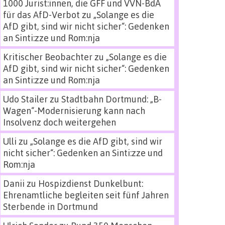
1000 Jurist:innen, die GFF und VVN-BdA
für das AfD-Verbot
zu
„Solange es die
AfD gibt, sind wir nicht sicher“: Gedenken
an Sinti:zze und Rom:nja
Kritischer Beobachter
zu
„Solange es die
AfD gibt, sind wir nicht sicher“: Gedenken
an Sinti:zze und Rom:nja
Udo Stailer
zu
Stadtbahn Dortmund: „B-
Wagen“-Modernisierung kann nach
Insolvenz doch weitergehen
Ulli
zu
„Solange es die AfD gibt, sind wir
nicht sicher“: Gedenken an Sinti:zze und
Rom:nja
Danii
zu
Hospizdienst Dunkelbunt:
Ehrenamtliche begleiten seit fünf Jahren
Sterbende in Dortmund