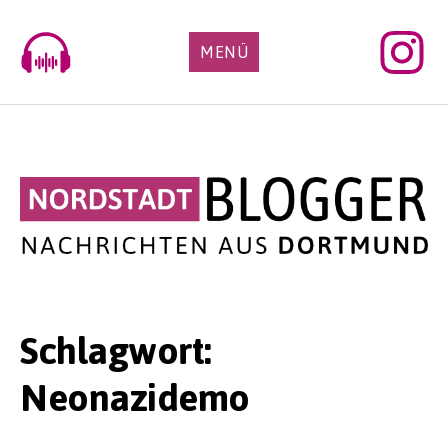
Skip
to
MENÜ
content
Schlagwort:
Neonazidemo