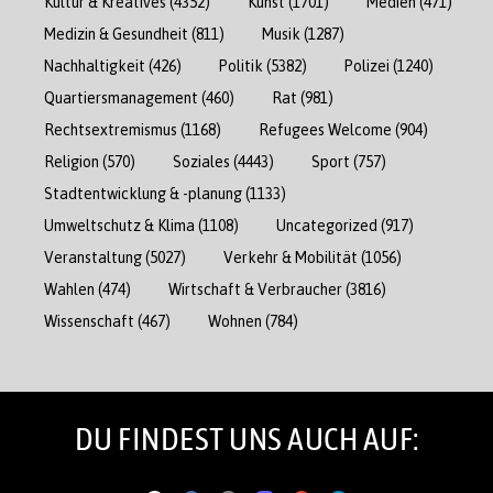
Kultur & Kreatives
(4352)
Kunst
(1701)
Medien
(471)
Medizin & Gesundheit
(811)
Musik
(1287)
Nachhaltigkeit
(426)
Politik
(5382)
Polizei
(1240)
Quartiersmanagement
(460)
Rat
(981)
Rechtsextremismus
(1168)
Refugees Welcome
(904)
Religion
(570)
Soziales
(4443)
Sport
(757)
Stadtentwicklung & -planung
(1133)
Umweltschutz & Klima
(1108)
Uncategorized
(917)
Veranstaltung
(5027)
Verkehr & Mobilität
(1056)
Wahlen
(474)
Wirtschaft & Verbraucher
(3816)
Wissenschaft
(467)
Wohnen
(784)
DU FINDEST UNS AUCH AUF: