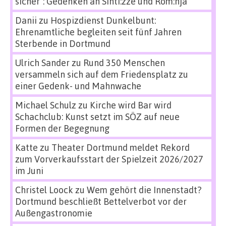
sicher“: Gedenken an Sinti:zze und Rom:nja
Danii
zu
Hospizdienst Dunkelbunt:
Ehrenamtliche begleiten seit fünf Jahren
Sterbende in Dortmund
Ulrich Sander
zu
Rund 350 Menschen
versammeln sich auf dem Friedensplatz zu
einer Gedenk- und Mahnwache
Michael Schulz
zu
Kirche wird Bar wird
Schachclub: Kunst setzt im SÖZ auf neue
Formen der Begegnung
Katte
zu
Theater Dortmund meldet Rekord
zum Vorverkaufsstart der Spielzeit 2026/2027
im Juni
Christel Loock
zu
Wem gehört die Innenstadt?
Dortmund beschließt Bettelverbot vor der
Außengastronomie