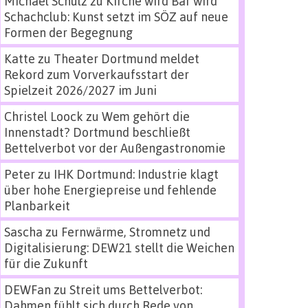
Michael Schulz
zu
Kirche wird Bar wird
Schachclub: Kunst setzt im SÖZ auf neue
Formen der Begegnung
Katte
zu
Theater Dortmund meldet
Rekord zum Vorverkaufsstart der
Spielzeit 2026/2027 im Juni
Christel Loock
zu
Wem gehört die
Innenstadt? Dortmund beschließt
Bettelverbot vor der Außengastronomie
Peter
zu
IHK Dortmund: Industrie klagt
über hohe Energiepreise und fehlende
Planbarkeit
Sascha
zu
Fernwärme, Stromnetz und
Digitalisierung: DEW21 stellt die Weichen
für die Zukunft
DEWFan
zu
Streit ums Bettelverbot:
Dahmen fühlt sich durch Rede von