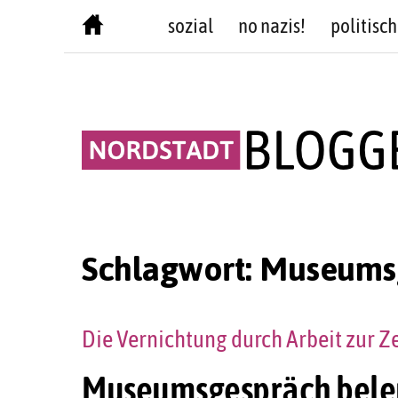
Skip
sozial
no nazis!
politisch
to
content
Schlagwort:
Museums
Die Vernichtung durch Arbeit zur Z
Museumsgespräch bele