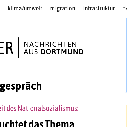
klima/umwelt
migration
infrastruktur
f
gespräch
eit des Nationalsozialismus:
uchtet das Thema