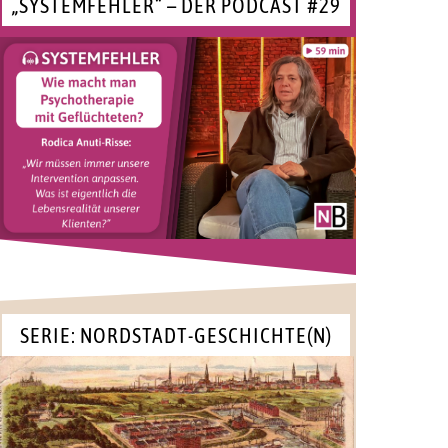
„SYSTEMFEHLER“ – DER PODCAST #29
SERIE: NORDSTADT-GESCHICHTE(N)