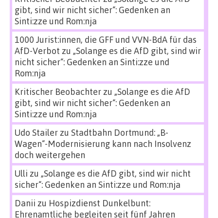
gibt, sind wir nicht sicher“: Gedenken an
Sinti:zze und Rom:nja
1000 Jurist:innen, die GFF und VVN-BdA für das
AfD-Verbot
zu
„Solange es die AfD gibt, sind wir
nicht sicher“: Gedenken an Sinti:zze und
Rom:nja
Kritischer Beobachter
zu
„Solange es die AfD
gibt, sind wir nicht sicher“: Gedenken an
Sinti:zze und Rom:nja
Udo Stailer
zu
Stadtbahn Dortmund: „B-
Wagen“-Modernisierung kann nach Insolvenz
doch weitergehen
Ulli
zu
„Solange es die AfD gibt, sind wir nicht
sicher“: Gedenken an Sinti:zze und Rom:nja
Danii
zu
Hospizdienst Dunkelbunt:
Ehrenamtliche begleiten seit fünf Jahren