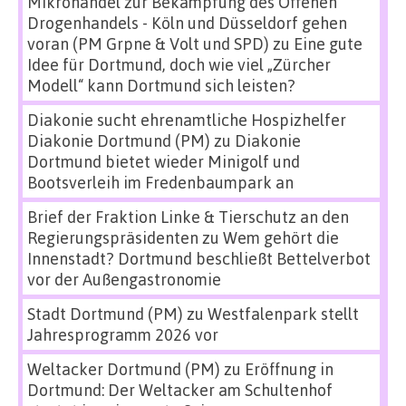
Mikrohandel zur Bekämpfung des Offenen
Drogenhandels - Köln und Düsseldorf gehen
voran (PM Grpne & Volt und SPD)
zu
Eine gute
Idee für Dortmund, doch wie viel „Zürcher
Modell“ kann Dortmund sich leisten?
Diakonie sucht ehrenamtliche Hospizhelfer
Diakonie Dortmund (PM)
zu
Diakonie
Dortmund bietet wieder Minigolf und
Bootsverleih im Fredenbaumpark an
Brief der Fraktion Linke & Tierschutz an den
Regierungspräsidenten
zu
Wem gehört die
Innenstadt? Dortmund beschließt Bettelverbot
vor der Außengastronomie
Stadt Dortmund (PM)
zu
Westfalenpark stellt
Jahresprogramm 2026 vor
Weltacker Dortmund (PM)
zu
Eröffnung in
Dortmund: Der Weltacker am Schultenhof