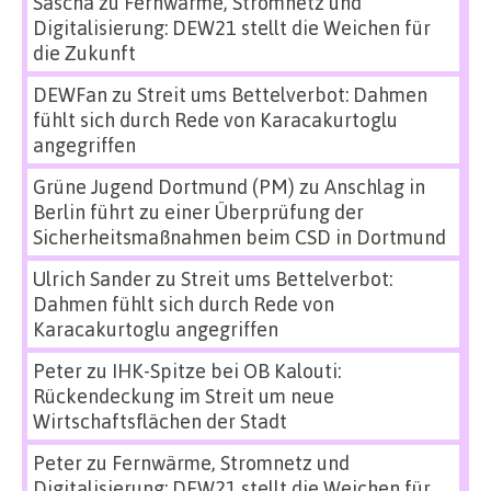
Sascha
zu
Fernwärme, Stromnetz und
Digitalisierung: DEW21 stellt die Weichen für
die Zukunft
DEWFan
zu
Streit ums Bettelverbot: Dahmen
fühlt sich durch Rede von Karacakurtoglu
angegriffen
Grüne Jugend Dortmund (PM)
zu
Anschlag in
Berlin führt zu einer Überprüfung der
Sicherheitsmaßnahmen beim CSD in Dortmund
Ulrich Sander
zu
Streit ums Bettelverbot:
Dahmen fühlt sich durch Rede von
Karacakurtoglu angegriffen
Peter
zu
IHK-Spitze bei OB Kalouti:
Rückendeckung im Streit um neue
Wirtschaftsflächen der Stadt
Peter
zu
Fernwärme, Stromnetz und
Digitalisierung: DEW21 stellt die Weichen für