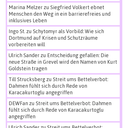
Marina Melzer
zu
Siegfried Volkert ebnet
Menschen den Weg in ein barrierefreies und
inklusives Leben
Ingo St.
zu
Schytomyr als Vorbild: Wie sich
Dortmund auf Krisen und Schutzräume
vorbereiten will
Ulrich Sander
zu
Entscheidung gefallen: Die
neue Straße in Grevel wird den Namen von Kurt
Goldstein tragen
Till Strucksberg
zu
Streit ums Bettelverbot:
Dahmen fühlt sich durch Rede von
Karacakurtoglu angegriffen
DEWFan
zu
Streit ums Bettelverbot: Dahmen
fühlt sich durch Rede von Karacakurtoglu
angegriffen
Ulrich Sander
zu
Streit ums Bettelverbot: