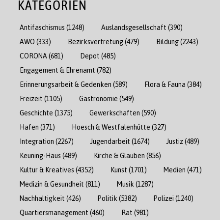
KATEGORIEN
Antifaschismus
(1248)
Auslandsgesellschaft
(390)
AWO
(333)
Bezirksvertretung
(479)
Bildung
(2243)
CORONA
(681)
Depot
(485)
Engagement & Ehrenamt
(782)
Erinnerungsarbeit & Gedenken
(589)
Flora & Fauna
(384)
Freizeit
(1105)
Gastronomie
(549)
Geschichte
(1375)
Gewerkschaften
(590)
Hafen
(371)
Hoesch & Westfalenhütte
(327)
Integration
(2267)
Jugendarbeit
(1674)
Justiz
(489)
Keuning-Haus
(489)
Kirche & Glauben
(856)
Kultur & Kreatives
(4352)
Kunst
(1701)
Medien
(471)
Medizin & Gesundheit
(811)
Musik
(1287)
Nachhaltigkeit
(426)
Politik
(5382)
Polizei
(1240)
Quartiersmanagement
(460)
Rat
(981)