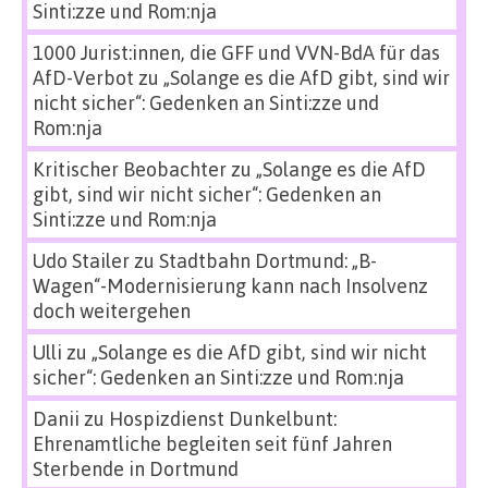
Sinti:zze und Rom:nja
1000 Jurist:innen, die GFF und VVN-BdA für das
AfD-Verbot
zu
„Solange es die AfD gibt, sind wir
nicht sicher“: Gedenken an Sinti:zze und
Rom:nja
Kritischer Beobachter
zu
„Solange es die AfD
gibt, sind wir nicht sicher“: Gedenken an
Sinti:zze und Rom:nja
Udo Stailer
zu
Stadtbahn Dortmund: „B-
Wagen“-Modernisierung kann nach Insolvenz
doch weitergehen
Ulli
zu
„Solange es die AfD gibt, sind wir nicht
sicher“: Gedenken an Sinti:zze und Rom:nja
Danii
zu
Hospizdienst Dunkelbunt:
Ehrenamtliche begleiten seit fünf Jahren
Sterbende in Dortmund