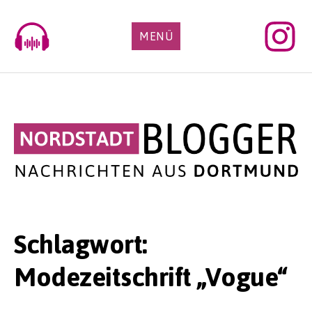
Skip
to
MENÜ
content
Schlagwort:
Modezeitschrift „Vogue“