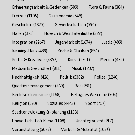
Erinnerungsarbeit & Gedenken
(589)
Flora & Fauna
(384)
Freizeit
(1105)
Gastronomie
(549)
Geschichte
(1375)
Gewerkschaften
(590)
Hafen
(371)
Hoesch & Westfalenhütte
(327)
Integration
(2267)
Jugendarbeit
(1674)
Justiz
(489)
Keuning-Haus
(489)
Kirche & Glauben
(856)
Kultur & Kreatives
(4352)
Kunst
(1701)
Medien
(471)
Medizin & Gesundheit
(811)
Musik
(1287)
Nachhaltigkeit
(426)
Politik
(5382)
Polizei
(1240)
Quartiersmanagement
(460)
Rat
(981)
Rechtsextremismus
(1168)
Refugees Welcome
(904)
Religion
(570)
Soziales
(4443)
Sport
(757)
Stadtentwicklung & -planung
(1133)
Umweltschutz & Klima
(1108)
Uncategorized
(917)
Veranstaltung
(5027)
Verkehr & Mobilität
(1056)