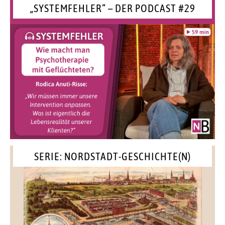
„SYSTEMFEHLER“ – DER PODCAST #29
SERIE: NORDSTADT-GESCHICHTE(N)