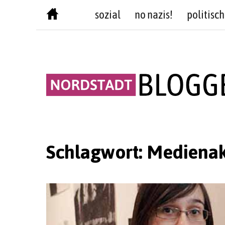
Skip
sozial
no nazis!
politisch
to
content
Schlagwort:
Mediena