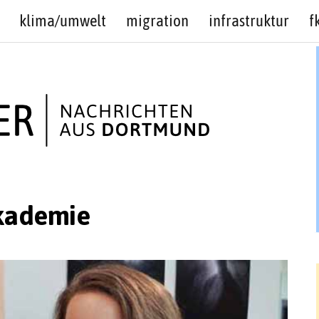
klima/umwelt
migration
infrastruktur
f
kademie