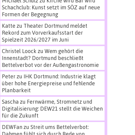
Michael Schulz
zu
Kirche wird Bar wird
Schachclub: Kunst setzt im SÖZ auf neue
Formen der Begegnung
Katte
zu
Theater Dortmund meldet
Rekord zum Vorverkaufsstart der
Spielzeit 2026/2027 im Juni
Christel Loock
zu
Wem gehört die
Innenstadt? Dortmund beschließt
Bettelverbot vor der Außengastronomie
Peter
zu
IHK Dortmund: Industrie klagt
über hohe Energiepreise und fehlende
Planbarkeit
Sascha
zu
Fernwärme, Stromnetz und
Digitalisierung: DEW21 stellt die Weichen
für die Zukunft
DEWFan
zu
Streit ums Bettelverbot:
Dahmen fühlt sich durch Rede von