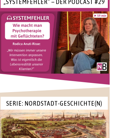
„SYSTEMFEHLER“ – DER PODCAST #29
SERIE: NORDSTADT-GESCHICHTE(N)