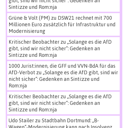
gibt, sind wir nicht sicher“: Gedenken an
Sinti:zze und Rom:nja
Grüne & Volt (PM)
zu
DSW21 rechnet mit 700
Millionen Euro zusätzlich für Infrastruktur und
Modernisierung
Kritischer Beobachter
zu
„Solange es die AfD
gibt, sind wir nicht sicher“: Gedenken an
Sinti:zze und Rom:nja
1000 Jurist:innen, die GFF und VVN-BdA für das
AfD-Verbot
zu
„Solange es die AfD gibt, sind wir
nicht sicher“: Gedenken an Sinti:zze und
Rom:nja
Kritischer Beobachter
zu
„Solange es die AfD
gibt, sind wir nicht sicher“: Gedenken an
Sinti:zze und Rom:nja
Udo Stailer
zu
Stadtbahn Dortmund: „B-
Wagen“-Modernisierung kann nach Insolvenz