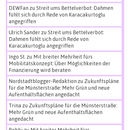
DEWFan
zu
Streit ums Bettelverbot: Dahmen
fühlt sich durch Rede von Karacakurtoglu
angegriffen
Ulrich Sander
zu
Streit ums Bettelverbot:
Dahmen fühlt sich durch Rede von
Karacakurtoglu angegriffen
Ingo St.
zu
Mit breiter Mehrheit fürs
Mobilitätskonzept: Über Möglichkeiten der
Finanzierung wird beraten
Nordstadtblogger-Redaktion
zu
Zukunftspläne
für die Münsterstraße: Mehr Grün und neue
Aufenthaltsflächen angedacht
Trina
zu
Zukunftspläne für die Münsterstraße:
Mehr Grün und neue Aufenthaltsflächen
angedacht
Bebbi
zu
Mit breiter Mehrheit fürs