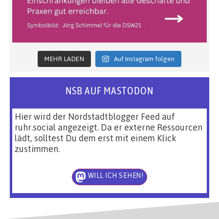
MEHR LADEN
Auf Instagram folgen
NSB AUF MASTODON
Hier wird der Nordstadtblogger Feed auf
ruhr.social angezeigt. Da er externe Ressourcen
lädt, solltest Du dem erst mit einem Klick
zustimmen.
WILL ICH SEHEN!