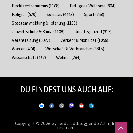
Rechtsextremismus
(1168)
Refugees Welcome
(904)
Religion
(570)
Soziales
(4443)
Sport
(758)
Stadtentwicklung & -planung
(1133)
Umweltschutz & Klima
(1108)
Uncategorized
(917)
Veranstaltung
(5027)
Verkehr & Mobilität
(1056)
Wahlen
(474)
Wirtschaft & Verbraucher
(3816)
Wissenschaft
(467)
Wohnen
(784)
DU FINDEST UNS AUCH AUF:
Copyright © 2026
by nordstadtblogger.de
All rights
reserved.