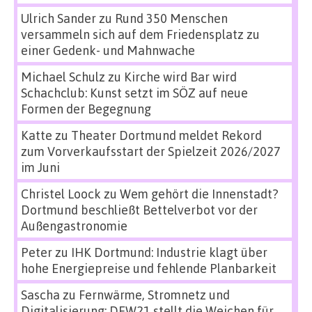
Ulrich Sander
zu
Rund 350 Menschen
versammeln sich auf dem Friedensplatz zu
einer Gedenk- und Mahnwache
Michael Schulz
zu
Kirche wird Bar wird
Schachclub: Kunst setzt im SÖZ auf neue
Formen der Begegnung
Katte
zu
Theater Dortmund meldet Rekord
zum Vorverkaufsstart der Spielzeit 2026/2027
im Juni
Christel Loock
zu
Wem gehört die Innenstadt?
Dortmund beschließt Bettelverbot vor der
Außengastronomie
Peter
zu
IHK Dortmund: Industrie klagt über
hohe Energiepreise und fehlende Planbarkeit
Sascha
zu
Fernwärme, Stromnetz und
Digitalisierung: DEW21 stellt die Weichen für