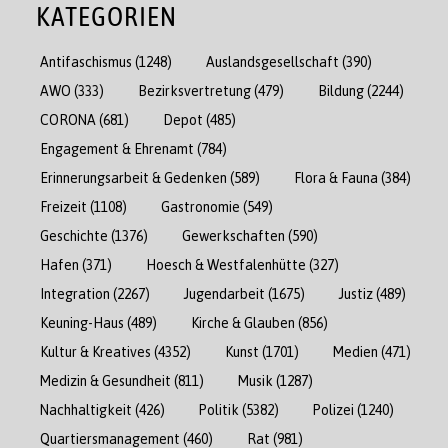
KATEGORIEN
Antifaschismus
(1248)
Auslandsgesellschaft
(390)
AWO
(333)
Bezirksvertretung
(479)
Bildung
(2244)
CORONA
(681)
Depot
(485)
Engagement & Ehrenamt
(784)
Erinnerungsarbeit & Gedenken
(589)
Flora & Fauna
(384)
Freizeit
(1108)
Gastronomie
(549)
Geschichte
(1376)
Gewerkschaften
(590)
Hafen
(371)
Hoesch & Westfalenhütte
(327)
Integration
(2267)
Jugendarbeit
(1675)
Justiz
(489)
Keuning-Haus
(489)
Kirche & Glauben
(856)
Kultur & Kreatives
(4352)
Kunst
(1701)
Medien
(471)
Medizin & Gesundheit
(811)
Musik
(1287)
Nachhaltigkeit
(426)
Politik
(5382)
Polizei
(1240)
Quartiersmanagement
(460)
Rat
(981)