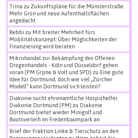
Trina
zu
Zukunftspläne für die Münsterstraße:
Mehr Grün und neue Aufenthaltsflächen
angedacht
Bebbi
zu
Mit breiter Mehrheit fürs
Mobilitätskonzept: Über Möglichkeiten der
Finanzierung wird beraten
Mikrohandel zur Bekämpfung des Offenen
Drogenhandels - Köln und Düsseldorf gehen
voran (PM Grpne & Volt und SPD)
zu
Eine gute
Idee für Dortmund, doch wie viel „Zürcher
Modell“ kann Dortmund sich leisten?
Diakonie sucht ehrenamtliche Hospizhelfer
Diakonie Dortmund (PM)
zu
Diakonie
Dortmund bietet wieder Minigolf und
Bootsverleih im Fredenbaumpark an
Brief der Fraktion Linke & Tierschutz an den
Regierungspräsidenten
zu
Wem gehört die