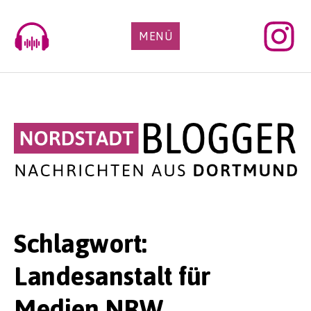
Skip
to
MENÜ
content
Schlagwort:
Landesanstalt für
Medien NRW