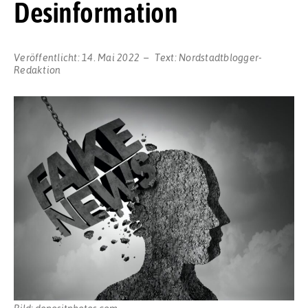
Desinformation
Veröffentlicht:
14. Mai 2022
Text:
Nordstadtblogger-
Redaktion
Bild: depositphotos.com