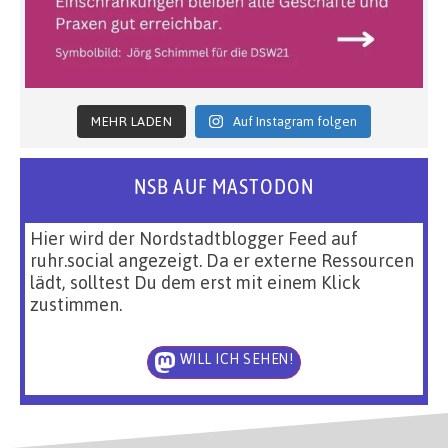
MEHR LADEN
Auf Instagram folgen
NSB AUF MASTODON
Hier wird der Nordstadtblogger Feed auf
ruhr.social angezeigt. Da er externe Ressourcen
lädt, solltest Du dem erst mit einem Klick
zustimmen.
WILL ICH SEHEN!