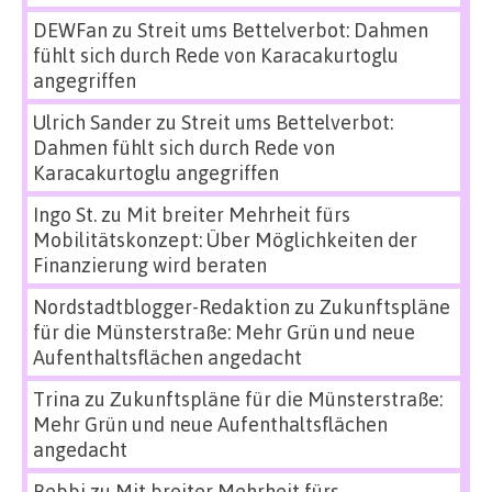
DEWFan
zu
Streit ums Bettelverbot: Dahmen
fühlt sich durch Rede von Karacakurtoglu
angegriffen
Ulrich Sander
zu
Streit ums Bettelverbot:
Dahmen fühlt sich durch Rede von
Karacakurtoglu angegriffen
Ingo St.
zu
Mit breiter Mehrheit fürs
Mobilitätskonzept: Über Möglichkeiten der
Finanzierung wird beraten
Nordstadtblogger-Redaktion
zu
Zukunftspläne
für die Münsterstraße: Mehr Grün und neue
Aufenthaltsflächen angedacht
Trina
zu
Zukunftspläne für die Münsterstraße:
Mehr Grün und neue Aufenthaltsflächen
angedacht
Bebbi
zu
Mit breiter Mehrheit fürs