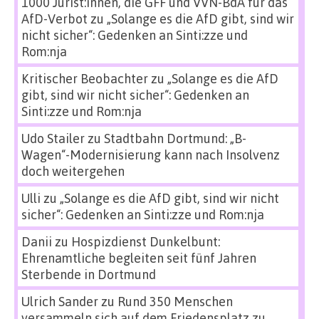
1000 Jurist:innen, die GFF und VVN-BdA für das
AfD-Verbot
zu
„Solange es die AfD gibt, sind wir
nicht sicher“: Gedenken an Sinti:zze und
Rom:nja
Kritischer Beobachter
zu
„Solange es die AfD
gibt, sind wir nicht sicher“: Gedenken an
Sinti:zze und Rom:nja
Udo Stailer
zu
Stadtbahn Dortmund: „B-
Wagen“-Modernisierung kann nach Insolvenz
doch weitergehen
Ulli
zu
„Solange es die AfD gibt, sind wir nicht
sicher“: Gedenken an Sinti:zze und Rom:nja
Danii
zu
Hospizdienst Dunkelbunt:
Ehrenamtliche begleiten seit fünf Jahren
Sterbende in Dortmund
Ulrich Sander
zu
Rund 350 Menschen
versammeln sich auf dem Friedensplatz zu