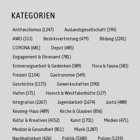
KATEGORIEN
Antifaschismus
(1247)
Auslandsgesellschaft
(390)
AWO
(333)
Bezirksvertretung
(479)
Bildung
(2241)
CORONA
(681)
Depot
(485)
Engagement & Ehrenamt
(781)
Erinnerungsarbeit & Gedenken
(589)
Flora & Fauna
(383)
Freizeit
(1104)
Gastronomie
(549)
Geschichte
(1375)
Gewerkschaften
(590)
Hafen
(371)
Hoesch & Westfalenhütte
(327)
Integration
(2267)
Jugendarbeit
(1674)
Justiz
(488)
Keuning-Haus
(489)
Kirche & Glauben
(856)
Kultur & Kreatives
(4352)
Kunst
(1701)
Medien
(471)
Medizin & Gesundheit
(811)
Musik
(1287)
Nachhaltigkeit
(426)
Politik
(5380)
Polizei
(1239)