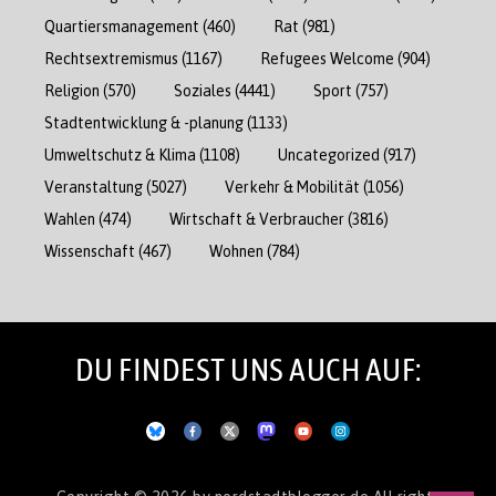
Quartiersmanagement
(460)
Rat
(981)
Rechtsextremismus
(1167)
Refugees Welcome
(904)
Religion
(570)
Soziales
(4441)
Sport
(757)
Stadtentwicklung & -planung
(1133)
Umweltschutz & Klima
(1108)
Uncategorized
(917)
Veranstaltung
(5027)
Verkehr & Mobilität
(1056)
Wahlen
(474)
Wirtschaft & Verbraucher
(3816)
Wissenschaft
(467)
Wohnen
(784)
DU FINDEST UNS AUCH AUF:
Copyright © 2026
by nordstadtblogger.de
All rights