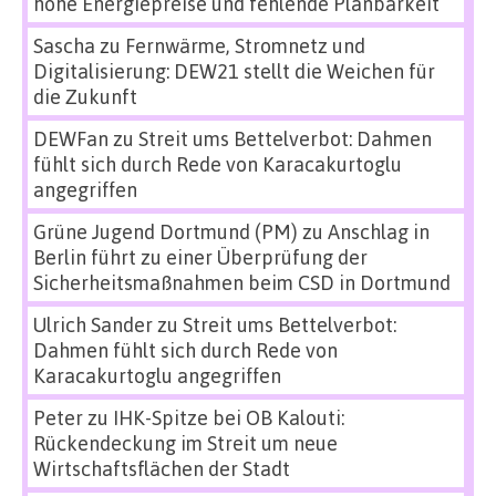
hohe Energiepreise und fehlende Planbarkeit
Sascha
zu
Fernwärme, Stromnetz und
Digitalisierung: DEW21 stellt die Weichen für
die Zukunft
DEWFan
zu
Streit ums Bettelverbot: Dahmen
fühlt sich durch Rede von Karacakurtoglu
angegriffen
Grüne Jugend Dortmund (PM)
zu
Anschlag in
Berlin führt zu einer Überprüfung der
Sicherheitsmaßnahmen beim CSD in Dortmund
Ulrich Sander
zu
Streit ums Bettelverbot:
Dahmen fühlt sich durch Rede von
Karacakurtoglu angegriffen
Peter
zu
IHK-Spitze bei OB Kalouti:
Rückendeckung im Streit um neue
Wirtschaftsflächen der Stadt