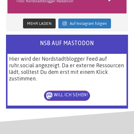
MEHR LADEN
Auf Instagram folgen
NSB AUF MASTODON
Hier wird der Nordstadtblogger Feed auf
ruhr.social angezeigt. Da er externe Ressourcen
lädt, solltest Du dem erst mit einem Klick
zustimmen.
WILL ICH SEHEN!