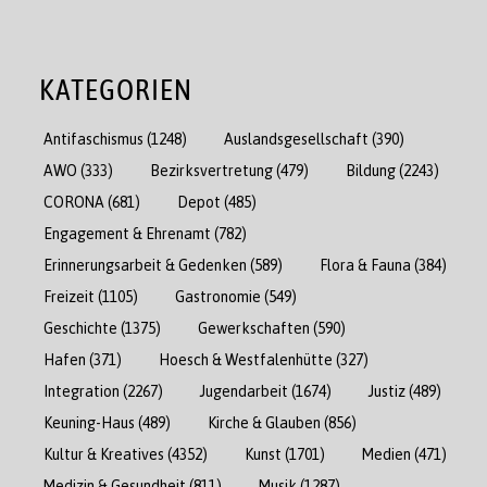
KATEGORIEN
Antifaschismus
(1248)
Auslandsgesellschaft
(390)
AWO
(333)
Bezirksvertretung
(479)
Bildung
(2243)
CORONA
(681)
Depot
(485)
Engagement & Ehrenamt
(782)
Erinnerungsarbeit & Gedenken
(589)
Flora & Fauna
(384)
Freizeit
(1105)
Gastronomie
(549)
Geschichte
(1375)
Gewerkschaften
(590)
Hafen
(371)
Hoesch & Westfalenhütte
(327)
Integration
(2267)
Jugendarbeit
(1674)
Justiz
(489)
Keuning-Haus
(489)
Kirche & Glauben
(856)
Kultur & Kreatives
(4352)
Kunst
(1701)
Medien
(471)
Medizin & Gesundheit
(811)
Musik
(1287)