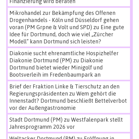
Finanzierung wird beraten
Mikrohandel zur Bekämpfung des Offenen
Drogenhandels - Köln und Düsseldorf gehen
voran (PM Grpne & Volt und SPD)
zu
Eine gute
Idee für Dortmund, doch wie viel „Zürcher
Modell“ kann Dortmund sich leisten?
Diakonie sucht ehrenamtliche Hospizhelfer
Diakonie Dortmund (PM)
zu
Diakonie
Dortmund bietet wieder Minigolf und
Bootsverleih im Fredenbaumpark an
Brief der Fraktion Linke & Tierschutz an den
Regierungspräsidenten
zu
Wem gehört die
Innenstadt? Dortmund beschließt Bettelverbot
vor der Außengastronomie
Stadt Dortmund (PM)
zu
Westfalenpark stellt
Jahresprogramm 2026 vor
Weltacker Dortmund (PM)
zu
Eröffnung in