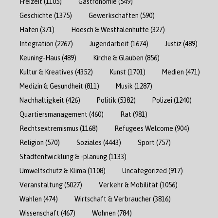
Freizeit
(1105)
Gastronomie
(549)
Geschichte
(1375)
Gewerkschaften
(590)
Hafen
(371)
Hoesch & Westfalenhütte
(327)
Integration
(2267)
Jugendarbeit
(1674)
Justiz
(489)
Keuning-Haus
(489)
Kirche & Glauben
(856)
Kultur & Kreatives
(4352)
Kunst
(1701)
Medien
(471)
Medizin & Gesundheit
(811)
Musik
(1287)
Nachhaltigkeit
(426)
Politik
(5382)
Polizei
(1240)
Quartiersmanagement
(460)
Rat
(981)
Rechtsextremismus
(1168)
Refugees Welcome
(904)
Religion
(570)
Soziales
(4443)
Sport
(757)
Stadtentwicklung & -planung
(1133)
Umweltschutz & Klima
(1108)
Uncategorized
(917)
Veranstaltung
(5027)
Verkehr & Mobilität
(1056)
Wahlen
(474)
Wirtschaft & Verbraucher
(3816)
Wissenschaft
(467)
Wohnen
(784)