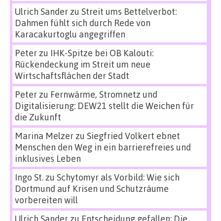
Ulrich Sander
zu
Streit ums Bettelverbot:
Dahmen fühlt sich durch Rede von
Karacakurtoglu angegriffen
Peter
zu
IHK-Spitze bei OB Kalouti:
Rückendeckung im Streit um neue
Wirtschaftsflächen der Stadt
Peter
zu
Fernwärme, Stromnetz und
Digitalisierung: DEW21 stellt die Weichen für
die Zukunft
Marina Melzer
zu
Siegfried Volkert ebnet
Menschen den Weg in ein barrierefreies und
inklusives Leben
Ingo St.
zu
Schytomyr als Vorbild: Wie sich
Dortmund auf Krisen und Schutzräume
vorbereiten will
Ulrich Sander
zu
Entscheidung gefallen: Die