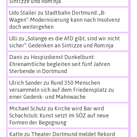
Sinti:zze und Rom:nja
Udo Stailer
zu
Stadtbahn Dortmund: „B-
Wagen“-Modernisierung kann nach Insolvenz
doch weitergehen
Ulli
zu
„Solange es die AfD gibt, sind wir nicht
sicher“: Gedenken an Sinti:zze und Rom:nja
Danii
zu
Hospizdienst Dunkelbunt:
Ehrenamtliche begleiten seit fünf Jahren
Sterbende in Dortmund
Ulrich Sander
zu
Rund 350 Menschen
versammeln sich auf dem Friedensplatz zu
einer Gedenk- und Mahnwache
Michael Schulz
zu
Kirche wird Bar wird
Schachclub: Kunst setzt im SÖZ auf neue
Formen der Begegnung
Katte
zu
Theater Dortmund meldet Rekord