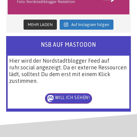
MEHR LADEN
Auf Instagram folgen
NSB AUF MASTODON
Hier wird der Nordstadtblogger Feed auf
ruhr.social angezeigt. Da er externe Ressourcen
lädt, solltest Du dem erst mit einem Klick
zustimmen.
WILL ICH SEHEN!