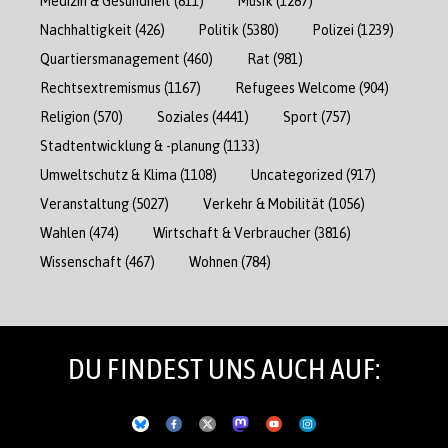
Medizin & Gesundheit
(811)
Musik
(1287)
Nachhaltigkeit
(426)
Politik
(5380)
Polizei
(1239)
Quartiersmanagement
(460)
Rat
(981)
Rechtsextremismus
(1167)
Refugees Welcome
(904)
Religion
(570)
Soziales
(4441)
Sport
(757)
Stadtentwicklung & -planung
(1133)
Umweltschutz & Klima
(1108)
Uncategorized
(917)
Veranstaltung
(5027)
Verkehr & Mobilität
(1056)
Wahlen
(474)
Wirtschaft & Verbraucher
(3816)
Wissenschaft
(467)
Wohnen
(784)
DU FINDEST UNS AUCH AUF: