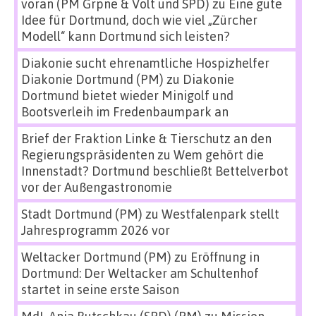
voran (PM Grpne & Volt und SPD)
zu
Eine gute
Idee für Dortmund, doch wie viel „Zürcher
Modell“ kann Dortmund sich leisten?
Diakonie sucht ehrenamtliche Hospizhelfer
Diakonie Dortmund (PM)
zu
Diakonie
Dortmund bietet wieder Minigolf und
Bootsverleih im Fredenbaumpark an
Brief der Fraktion Linke & Tierschutz an den
Regierungspräsidenten
zu
Wem gehört die
Innenstadt? Dortmund beschließt Bettelverbot
vor der Außengastronomie
Stadt Dortmund (PM)
zu
Westfalenpark stellt
Jahresprogramm 2026 vor
Weltacker Dortmund (PM)
zu
Eröffnung in
Dortmund: Der Weltacker am Schultenhof
startet in seine erste Saison
MdL Anja Butschkau (SPD) (PM)
zu
Mission