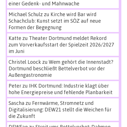
einer Gedenk- und Mahnwache
Michael Schulz
zu
Kirche wird Bar wird
Schachclub: Kunst setzt im SÖZ auf neue
Formen der Begegnung
Katte
zu
Theater Dortmund meldet Rekord
zum Vorverkaufsstart der Spielzeit 2026/2027
im Juni
Christel Loock
zu
Wem gehört die Innenstadt?
Dortmund beschließt Bettelverbot vor der
Außengastronomie
Peter
zu
IHK Dortmund: Industrie klagt über
hohe Energiepreise und fehlende Planbarkeit
Sascha
zu
Fernwärme, Stromnetz und
Digitalisierung: DEW21 stellt die Weichen für
die Zukunft
DEWFan
zu
Streit ums Bettelverbot: Dahmen