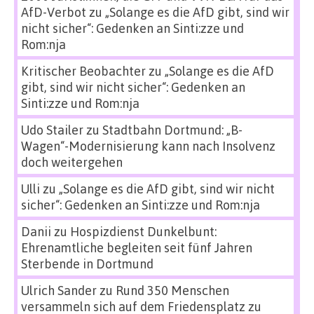
AfD-Verbot
zu
„Solange es die AfD gibt, sind wir
nicht sicher“: Gedenken an Sinti:zze und
Rom:nja
Kritischer Beobachter
zu
„Solange es die AfD
gibt, sind wir nicht sicher“: Gedenken an
Sinti:zze und Rom:nja
Udo Stailer
zu
Stadtbahn Dortmund: „B-
Wagen“-Modernisierung kann nach Insolvenz
doch weitergehen
Ulli
zu
„Solange es die AfD gibt, sind wir nicht
sicher“: Gedenken an Sinti:zze und Rom:nja
Danii
zu
Hospizdienst Dunkelbunt:
Ehrenamtliche begleiten seit fünf Jahren
Sterbende in Dortmund
Ulrich Sander
zu
Rund 350 Menschen
versammeln sich auf dem Friedensplatz zu