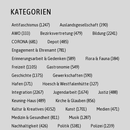
KATEGORIEN
Antifaschismus
(1247)
Auslandsgesellschaft
(390)
AWO
(333)
Bezirksvertretung
(479)
Bildung
(2241)
CORONA
(681)
Depot
(485)
Engagement & Ehrenamt
(781)
Erinnerungsarbeit & Gedenken
(589)
Flora & Fauna
(384)
Freizeit
(1105)
Gastronomie
(549)
Geschichte
(1375)
Gewerkschaften
(590)
Hafen
(371)
Hoesch & Westfalenhütte
(327)
Integration
(2267)
Jugendarbeit
(1674)
Justiz
(488)
Keuning-Haus
(489)
Kirche & Glauben
(856)
Kultur & Kreatives
(4352)
Kunst
(1701)
Medien
(471)
Medizin & Gesundheit
(811)
Musik
(1287)
Nachhaltigkeit
(426)
Politik
(5381)
Polizei
(1239)