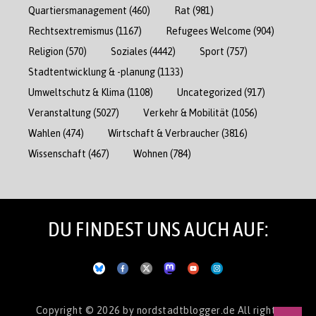
Quartiersmanagement
(460)
Rat
(981)
Rechtsextremismus
(1167)
Refugees Welcome
(904)
Religion
(570)
Soziales
(4442)
Sport
(757)
Stadtentwicklung & -planung
(1133)
Umweltschutz & Klima
(1108)
Uncategorized
(917)
Veranstaltung
(5027)
Verkehr & Mobilität
(1056)
Wahlen
(474)
Wirtschaft & Verbraucher
(3816)
Wissenschaft
(467)
Wohnen
(784)
DU FINDEST UNS AUCH AUF:
Copyright © 2026
by nordstadtblogger.de
All rights