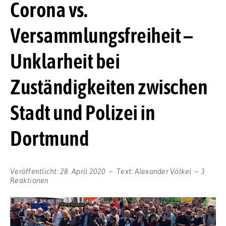
Corona vs.
Versammlungsfreiheit –
Unklarheit bei
Zuständigkeiten zwischen
Stadt und Polizei in
Dortmund
Veröffentlicht:
28. April 2020
Text:
Alexander Völkel
3
Reaktionen