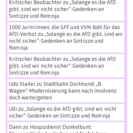
Kritischer Beobachter
zu
„Solange es die AfD
gibt, sind wir nicht sicher“: Gedenken an
Sinti:zze und Rom:nja
1000 Jurist:innen, die GFF und VVN-BdA für das
AfD-Verbot
zu
„Solange es die AfD gibt, sind wir
nicht sicher“: Gedenken an Sinti:zze und
Rom:nja
Kritischer Beobachter
zu
„Solange es die AfD
gibt, sind wir nicht sicher“: Gedenken an
Sinti:zze und Rom:nja
Udo Stailer
zu
Stadtbahn Dortmund: „B-
Wagen“-Modernisierung kann nach Insolvenz
doch weitergehen
Ulli
zu
„Solange es die AfD gibt, sind wir nicht
sicher“: Gedenken an Sinti:zze und Rom:nja
Danii
zu
Hospizdienst Dunkelbunt: