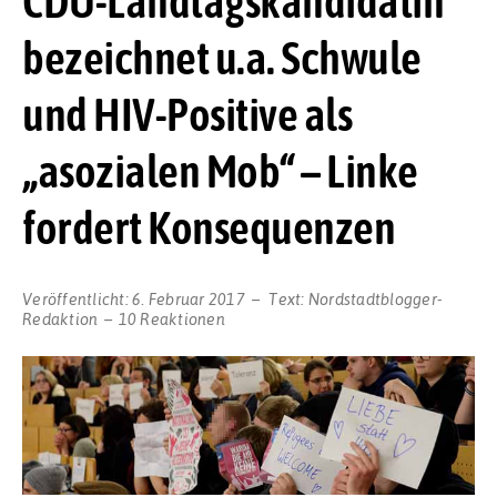
CDU-Landtagskandidatin
bezeichnet u.a. Schwule
und HIV-Positive als
„asozialen Mob“ – Linke
fordert Konsequenzen
Veröffentlicht:
6. Februar 2017
Text:
Nordstadtblogger-
Redaktion
10 Reaktionen