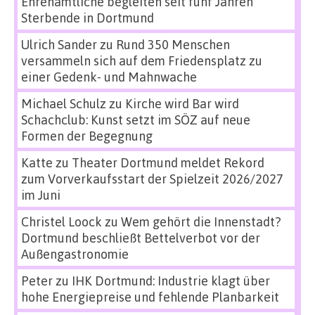
Ehrenamtliche begleiten seit fünf Jahren
Sterbende in Dortmund
Ulrich Sander
zu
Rund 350 Menschen
versammeln sich auf dem Friedensplatz zu
einer Gedenk- und Mahnwache
Michael Schulz
zu
Kirche wird Bar wird
Schachclub: Kunst setzt im SÖZ auf neue
Formen der Begegnung
Katte
zu
Theater Dortmund meldet Rekord
zum Vorverkaufsstart der Spielzeit 2026/2027
im Juni
Christel Loock
zu
Wem gehört die Innenstadt?
Dortmund beschließt Bettelverbot vor der
Außengastronomie
Peter
zu
IHK Dortmund: Industrie klagt über
hohe Energiepreise und fehlende Planbarkeit