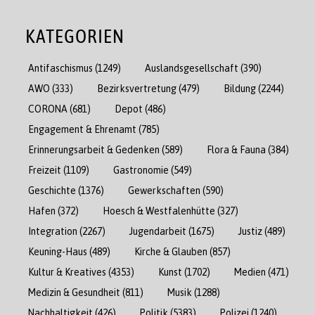
KATEGORIEN
Antifaschismus
(1249)
Auslandsgesellschaft
(390)
AWO
(333)
Bezirksvertretung
(479)
Bildung
(2244)
CORONA
(681)
Depot
(486)
Engagement & Ehrenamt
(785)
Erinnerungsarbeit & Gedenken
(589)
Flora & Fauna
(384)
Freizeit
(1109)
Gastronomie
(549)
Geschichte
(1376)
Gewerkschaften
(590)
Hafen
(372)
Hoesch & Westfalenhütte
(327)
Integration
(2267)
Jugendarbeit
(1675)
Justiz
(489)
Keuning-Haus
(489)
Kirche & Glauben
(857)
Kultur & Kreatives
(4353)
Kunst
(1702)
Medien
(471)
Medizin & Gesundheit
(811)
Musik
(1288)
Nachhaltigkeit
(426)
Politik
(5383)
Polizei
(1240)