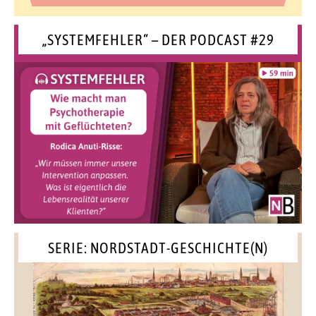
„SYSTEMFEHLER“ – DER PODCAST #29
SERIE: NORDSTADT-GESCHICHTE(N)