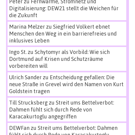
Peter
zu
Fernwärme, Stromnetz und
Digitalisierung: DEW21 stellt die Weichen für
die Zukunft
Marina Melzer
zu
Siegfried Volkert ebnet
Menschen den Weg in ein barrierefreies und
inklusives Leben
Ingo St.
zu
Schytomyr als Vorbild: Wie sich
Dortmund auf Krisen und Schutzräume
vorbereiten will
Ulrich Sander
zu
Entscheidung gefallen: Die
neue Straße in Grevel wird den Namen von Kurt
Goldstein tragen
Till Strucksberg
zu
Streit ums Bettelverbot:
Dahmen fühlt sich durch Rede von
Karacakurtoglu angegriffen
DEWFan
zu
Streit ums Bettelverbot: Dahmen
fühlt sich durch Rede von Karacakurtoglu