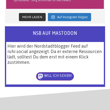
MEHR LADEN
Auf Instagram folgen
NSB AUF MASTODON
Hier wird der Nordstadtblogger Feed auf
ruhr.social angezeigt. Da er externe Ressourcen
lädt, solltest Du dem erst mit einem Klick
zustimmen.
WILL ICH SEHEN!