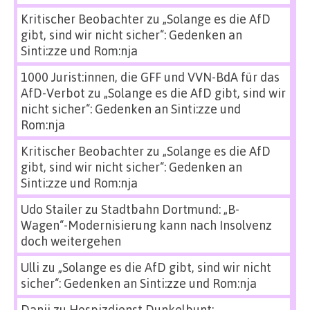
Kritischer Beobachter
zu
„Solange es die AfD
gibt, sind wir nicht sicher“: Gedenken an
Sinti:zze und Rom:nja
1000 Jurist:innen, die GFF und VVN-BdA für das
AfD-Verbot
zu
„Solange es die AfD gibt, sind wir
nicht sicher“: Gedenken an Sinti:zze und
Rom:nja
Kritischer Beobachter
zu
„Solange es die AfD
gibt, sind wir nicht sicher“: Gedenken an
Sinti:zze und Rom:nja
Udo Stailer
zu
Stadtbahn Dortmund: „B-
Wagen“-Modernisierung kann nach Insolvenz
doch weitergehen
Ulli
zu
„Solange es die AfD gibt, sind wir nicht
sicher“: Gedenken an Sinti:zze und Rom:nja
Danii
zu
Hospizdienst Dunkelbunt: