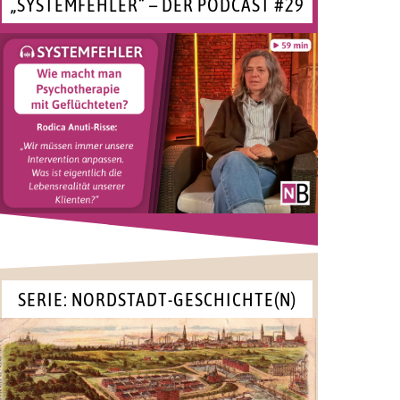
„SYSTEMFEHLER“ – DER PODCAST #29
SERIE: NORDSTADT-GESCHICHTE(N)