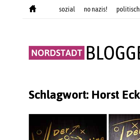
Skip
sozial
no nazis!
politisch
to
content
Schlagwort:
Horst Eck