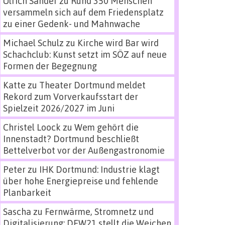
Ulrich Sander
zu
Rund 350 Menschen
versammeln sich auf dem Friedensplatz
zu einer Gedenk- und Mahnwache
Michael Schulz
zu
Kirche wird Bar wird
Schachclub: Kunst setzt im SÖZ auf neue
Formen der Begegnung
Katte
zu
Theater Dortmund meldet
Rekord zum Vorverkaufsstart der
Spielzeit 2026/2027 im Juni
Christel Loock
zu
Wem gehört die
Innenstadt? Dortmund beschließt
Bettelverbot vor der Außengastronomie
Peter
zu
IHK Dortmund: Industrie klagt
über hohe Energiepreise und fehlende
Planbarkeit
Sascha
zu
Fernwärme, Stromnetz und
Digitalisierung: DEW21 stellt die Weichen