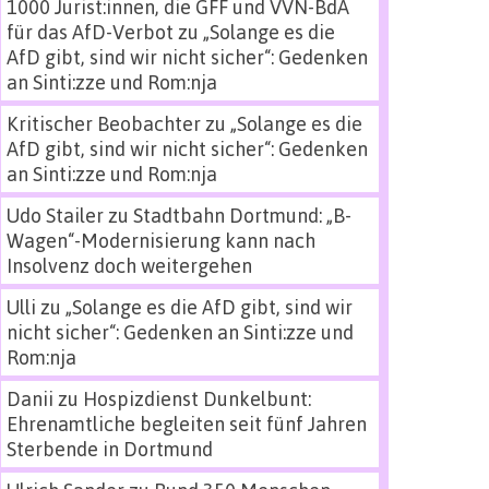
1000 Jurist:innen, die GFF und VVN-BdA
für das AfD-Verbot
zu
„Solange es die
AfD gibt, sind wir nicht sicher“: Gedenken
an Sinti:zze und Rom:nja
Kritischer Beobachter
zu
„Solange es die
AfD gibt, sind wir nicht sicher“: Gedenken
an Sinti:zze und Rom:nja
Udo Stailer
zu
Stadtbahn Dortmund: „B-
Wagen“-Modernisierung kann nach
Insolvenz doch weitergehen
Ulli
zu
„Solange es die AfD gibt, sind wir
nicht sicher“: Gedenken an Sinti:zze und
Rom:nja
Danii
zu
Hospizdienst Dunkelbunt:
Ehrenamtliche begleiten seit fünf Jahren
Sterbende in Dortmund