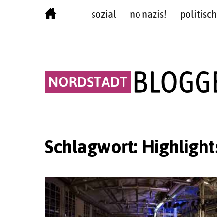
Skip
sozial
no nazis!
politisch
to
content
Schlagwort:
Highlight