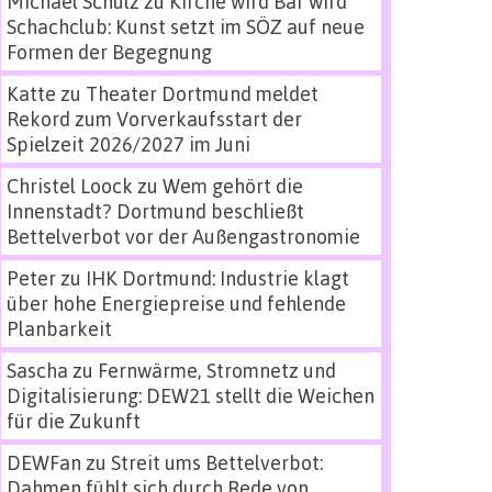
Michael Schulz
zu
Kirche wird Bar wird
Schachclub: Kunst setzt im SÖZ auf neue
Formen der Begegnung
Katte
zu
Theater Dortmund meldet
Rekord zum Vorverkaufsstart der
Spielzeit 2026/2027 im Juni
Christel Loock
zu
Wem gehört die
Innenstadt? Dortmund beschließt
Bettelverbot vor der Außengastronomie
Peter
zu
IHK Dortmund: Industrie klagt
über hohe Energiepreise und fehlende
Planbarkeit
Sascha
zu
Fernwärme, Stromnetz und
Digitalisierung: DEW21 stellt die Weichen
für die Zukunft
DEWFan
zu
Streit ums Bettelverbot:
Dahmen fühlt sich durch Rede von