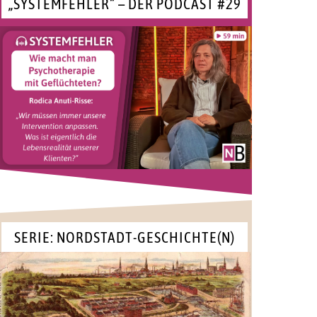
„SYSTEMFEHLER“ – DER PODCAST #29
SERIE: NORDSTADT-GESCHICHTE(N)