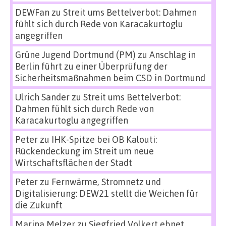
DEWFan
zu
Streit ums Bettelverbot: Dahmen
fühlt sich durch Rede von Karacakurtoglu
angegriffen
Grüne Jugend Dortmund (PM)
zu
Anschlag in
Berlin führt zu einer Überprüfung der
Sicherheitsmaßnahmen beim CSD in Dortmund
Ulrich Sander
zu
Streit ums Bettelverbot:
Dahmen fühlt sich durch Rede von
Karacakurtoglu angegriffen
Peter
zu
IHK-Spitze bei OB Kalouti:
Rückendeckung im Streit um neue
Wirtschaftsflächen der Stadt
Peter
zu
Fernwärme, Stromnetz und
Digitalisierung: DEW21 stellt die Weichen für
die Zukunft
Marina Melzer
zu
Siegfried Volkert ebnet