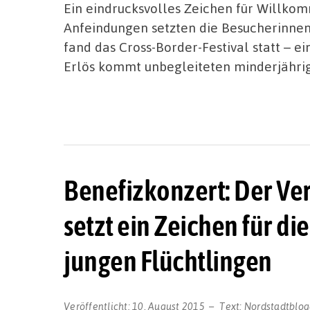
Ein eindrucksvolles Zeichen für Willko
Anfeindungen setzten die Besucherinnen
fand das Cross-Border-Festival statt – 
Erlös kommt unbegleiteten minderjähri
Benefizkonzert: Der Ver
setzt ein Zeichen für d
jungen Flüchtlingen
Veröffentlicht:
10. August 2015
Text:
Nordstadtblog