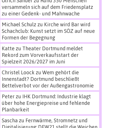
Ulrich Sander
zu
Rund 350 Menschen
versammeln sich auf dem Friedensplatz
zu einer Gedenk- und Mahnwache
Michael Schulz
zu
Kirche wird Bar wird
Schachclub: Kunst setzt im SÖZ auf neue
Formen der Begegnung
Katte
zu
Theater Dortmund meldet
Rekord zum Vorverkaufsstart der
Spielzeit 2026/2027 im Juni
Christel Loock
zu
Wem gehört die
Innenstadt? Dortmund beschließt
Bettelverbot vor der Außengastronomie
Peter
zu
IHK Dortmund: Industrie klagt
über hohe Energiepreise und fehlende
Planbarkeit
Sascha
zu
Fernwärme, Stromnetz und
Digitalisierung: DEW21 stellt die Weichen