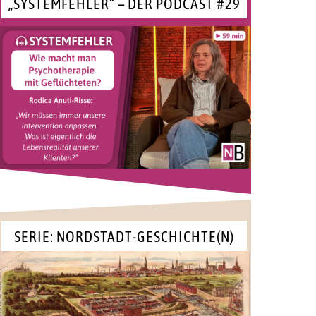
„SYSTEMFEHLER“ – DER PODCAST #29
SERIE: NORDSTADT-GESCHICHTE(N)