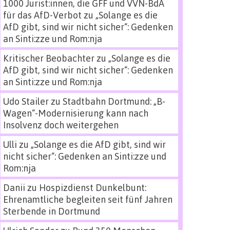
1000 Jurist:innen, die GFF und VVN-BdA
für das AfD-Verbot
zu
„Solange es die
AfD gibt, sind wir nicht sicher“: Gedenken
an Sinti:zze und Rom:nja
Kritischer Beobachter
zu
„Solange es die
AfD gibt, sind wir nicht sicher“: Gedenken
an Sinti:zze und Rom:nja
Udo Stailer
zu
Stadtbahn Dortmund: „B-
Wagen“-Modernisierung kann nach
Insolvenz doch weitergehen
Ulli
zu
„Solange es die AfD gibt, sind wir
nicht sicher“: Gedenken an Sinti:zze und
Rom:nja
Danii
zu
Hospizdienst Dunkelbunt:
Ehrenamtliche begleiten seit fünf Jahren
Sterbende in Dortmund