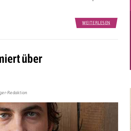
WEITERLESEN
iert über
ger-Redaktion