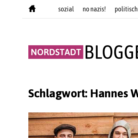
Skip
sozial
no nazis!
politisch
to
content
Schlagwort:
Hannes 