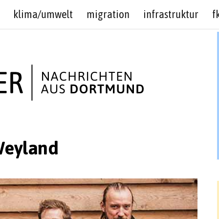
klima/umwelt
migration
infrastruktur
f
Weyland