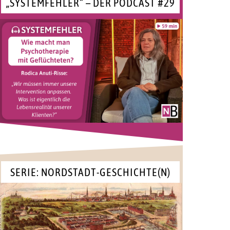
„SYSTEMFEHLER“ – DER PODCAST #29
SERIE: NORDSTADT-GESCHICHTE(N)