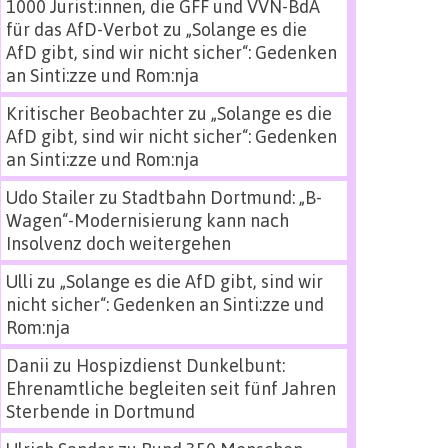
1000 Jurist:innen, die GFF und VVN-BdA
für das AfD-Verbot
zu
„Solange es die
AfD gibt, sind wir nicht sicher“: Gedenken
an Sinti:zze und Rom:nja
Kritischer Beobachter
zu
„Solange es die
AfD gibt, sind wir nicht sicher“: Gedenken
an Sinti:zze und Rom:nja
Udo Stailer
zu
Stadtbahn Dortmund: „B-
Wagen“-Modernisierung kann nach
Insolvenz doch weitergehen
Ulli
zu
„Solange es die AfD gibt, sind wir
nicht sicher“: Gedenken an Sinti:zze und
Rom:nja
Danii
zu
Hospizdienst Dunkelbunt:
Ehrenamtliche begleiten seit fünf Jahren
Sterbende in Dortmund