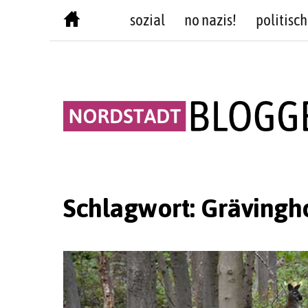
Skip
sozial
no nazis!
politisch
to
content
Schlagwort:
Grävingh