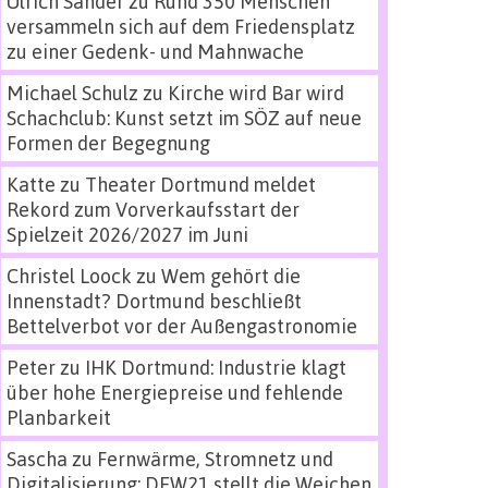
Ulrich Sander
zu
Rund 350 Menschen
versammeln sich auf dem Friedensplatz
zu einer Gedenk- und Mahnwache
Michael Schulz
zu
Kirche wird Bar wird
Schachclub: Kunst setzt im SÖZ auf neue
Formen der Begegnung
Katte
zu
Theater Dortmund meldet
Rekord zum Vorverkaufsstart der
Spielzeit 2026/2027 im Juni
Christel Loock
zu
Wem gehört die
Innenstadt? Dortmund beschließt
Bettelverbot vor der Außengastronomie
Peter
zu
IHK Dortmund: Industrie klagt
über hohe Energiepreise und fehlende
Planbarkeit
Sascha
zu
Fernwärme, Stromnetz und
Digitalisierung: DEW21 stellt die Weichen