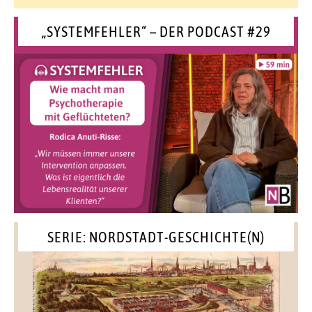
„SYSTEMFEHLER“ – DER PODCAST #29
SERIE: NORDSTADT-GESCHICHTE(N)