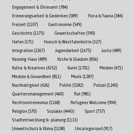
Engagement & Ehrenamt
(784)
Erinnerungsarbeit & Gedenken
(589)
Flora & Fauna
(384)
Freizeit
(1107)
Gastronomie
(549)
Geschichte
(1375)
Gewerkschaften
(590)
Hafen
(371)
Hoesch & Westfalenhütte
(327)
Integration
(2267)
Jugendarbeit
(1675)
Justiz
(489)
Keuning-Haus
(489)
Kirche & Glauben
(856)
Kultur & Kreatives
(4352)
Kunst
(1701)
Medien
(471)
Medizin & Gesundheit
(811)
Musik
(1287)
Nachhaltigkeit
(426)
Politik
(5382)
Polizei
(1240)
Quartiersmanagement
(460)
Rat
(981)
Rechtsextremismus
(1168)
Refugees Welcome
(904)
Religion
(570)
Soziales
(4443)
Sport
(757)
Stadtentwicklung & -planung
(1133)
Umweltschutz & Klima
(1108)
Uncategorized
(917)