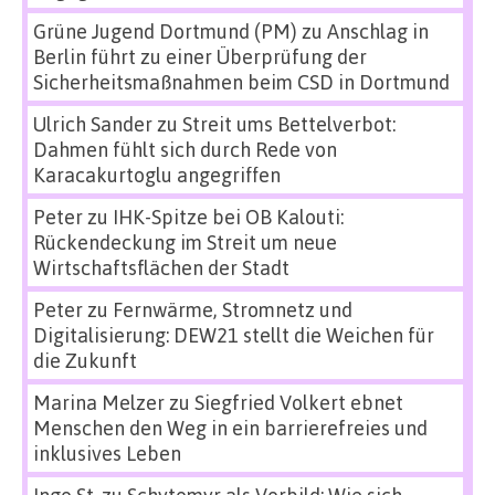
Grüne Jugend Dortmund (PM)
zu
Anschlag in
Berlin führt zu einer Überprüfung der
Sicherheitsmaßnahmen beim CSD in Dortmund
Ulrich Sander
zu
Streit ums Bettelverbot:
Dahmen fühlt sich durch Rede von
Karacakurtoglu angegriffen
Peter
zu
IHK-Spitze bei OB Kalouti:
Rückendeckung im Streit um neue
Wirtschaftsflächen der Stadt
Peter
zu
Fernwärme, Stromnetz und
Digitalisierung: DEW21 stellt die Weichen für
die Zukunft
Marina Melzer
zu
Siegfried Volkert ebnet
Menschen den Weg in ein barrierefreies und
inklusives Leben
Ingo St.
zu
Schytomyr als Vorbild: Wie sich