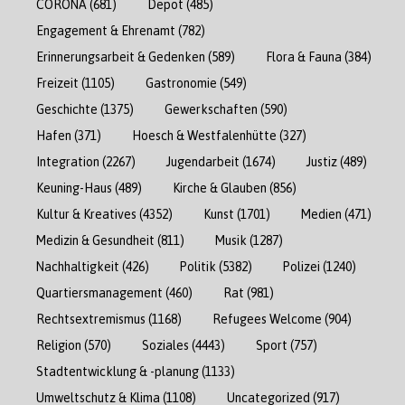
CORONA
(681)
Depot
(485)
Engagement & Ehrenamt
(782)
Erinnerungsarbeit & Gedenken
(589)
Flora & Fauna
(384)
Freizeit
(1105)
Gastronomie
(549)
Geschichte
(1375)
Gewerkschaften
(590)
Hafen
(371)
Hoesch & Westfalenhütte
(327)
Integration
(2267)
Jugendarbeit
(1674)
Justiz
(489)
Keuning-Haus
(489)
Kirche & Glauben
(856)
Kultur & Kreatives
(4352)
Kunst
(1701)
Medien
(471)
Medizin & Gesundheit
(811)
Musik
(1287)
Nachhaltigkeit
(426)
Politik
(5382)
Polizei
(1240)
Quartiersmanagement
(460)
Rat
(981)
Rechtsextremismus
(1168)
Refugees Welcome
(904)
Religion
(570)
Soziales
(4443)
Sport
(757)
Stadtentwicklung & -planung
(1133)
Umweltschutz & Klima
(1108)
Uncategorized
(917)