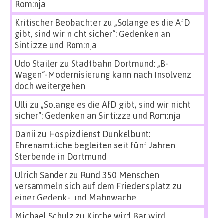
Rom:nja
Kritischer Beobachter
zu
„Solange es die AfD
gibt, sind wir nicht sicher“: Gedenken an
Sinti:zze und Rom:nja
Udo Stailer
zu
Stadtbahn Dortmund: „B-
Wagen“-Modernisierung kann nach Insolvenz
doch weitergehen
Ulli
zu
„Solange es die AfD gibt, sind wir nicht
sicher“: Gedenken an Sinti:zze und Rom:nja
Danii
zu
Hospizdienst Dunkelbunt:
Ehrenamtliche begleiten seit fünf Jahren
Sterbende in Dortmund
Ulrich Sander
zu
Rund 350 Menschen
versammeln sich auf dem Friedensplatz zu
einer Gedenk- und Mahnwache
Michael Schulz
zu
Kirche wird Bar wird