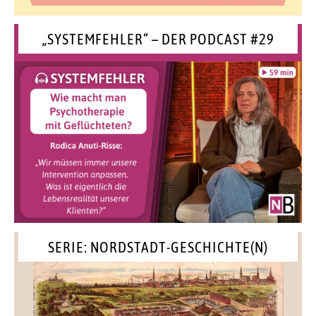
„SYSTEMFEHLER“ – DER PODCAST #29
SERIE: NORDSTADT-GESCHICHTE(N)