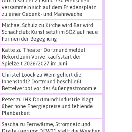
Ulrich Sander
zu
Rund 350 Menschen
versammeln sich auf dem Friedensplatz
zu einer Gedenk- und Mahnwache
Michael Schulz
zu
Kirche wird Bar wird
Schachclub: Kunst setzt im SÖZ auf neue
Formen der Begegnung
Katte
zu
Theater Dortmund meldet
Rekord zum Vorverkaufsstart der
Spielzeit 2026/2027 im Juni
Christel Loock
zu
Wem gehört die
Innenstadt? Dortmund beschließt
Bettelverbot vor der Außengastronomie
Peter
zu
IHK Dortmund: Industrie klagt
über hohe Energiepreise und fehlende
Planbarkeit
Sascha
zu
Fernwärme, Stromnetz und
Digitalisierung: DEW21 stellt die Weichen