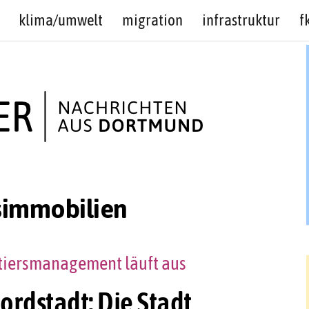
klima/umwelt
migration
infrastruktur
f
simmobilien
rtiersmanagement läuft aus
ordstadt: Die Stadt