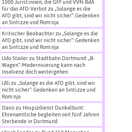
1000 Jurist:innen, die GFF und VVN-BdA
für das AfD-Verbot
zu
„Solange es die
AfD gibt, sind wir nicht sicher“: Gedenken
an Sinti:zze und Rom:nja
Kritischer Beobachter
zu
„Solange es die
AfD gibt, sind wir nicht sicher“: Gedenken
an Sinti:zze und Rom:nja
Udo Stailer
zu
Stadtbahn Dortmund: „B-
Wagen“-Modernisierung kann nach
Insolvenz doch weitergehen
Ulli
zu
„Solange es die AfD gibt, sind wir
nicht sicher“: Gedenken an Sinti:zze und
Rom:nja
Danii
zu
Hospizdienst Dunkelbunt:
Ehrenamtliche begleiten seit fünf Jahren
Sterbende in Dortmund