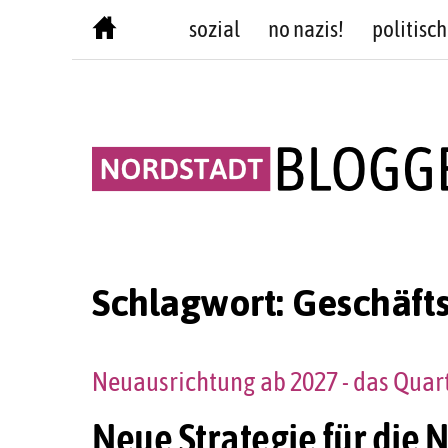
Skip
sozial
no nazis!
politisch
to
content
Schlagwort:
Geschäft
Neuausrichtung ab 2027 - das Qua
Neue Strategie für die N