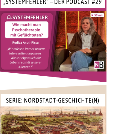
„SYSTEMFEHLER“ – DER PODCAST #29
SERIE: NORDSTADT-GESCHICHTE(N)