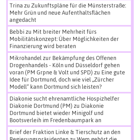
Trina
zu
Zukunftspläne für die Münsterstraße:
Mehr Grün und neue Aufenthaltsflächen
angedacht
Bebbi
zu
Mit breiter Mehrheit fürs
Mobilitätskonzept: Über Möglichkeiten der
Finanzierung wird beraten
Mikrohandel zur Bekämpfung des Offenen
Drogenhandels - Köln und Düsseldorf gehen
voran (PM Grpne & Volt und SPD)
zu
Eine gute
Idee für Dortmund, doch wie viel „Zürcher
Modell“ kann Dortmund sich leisten?
Diakonie sucht ehrenamtliche Hospizhelfer
Diakonie Dortmund (PM)
zu
Diakonie
Dortmund bietet wieder Minigolf und
Bootsverleih im Fredenbaumpark an
Brief der Fraktion Linke & Tierschutz an den
Regierungspräsidenten
zu
Wem gehört die