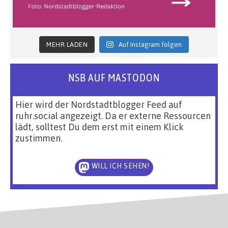
MEHR LADEN
Auf Instagram folgen
NSB AUF MASTODON
Hier wird der Nordstadtblogger Feed auf
ruhr.social angezeigt. Da er externe Ressourcen
lädt, solltest Du dem erst mit einem Klick
zustimmen.
WILL ICH SEHEN!