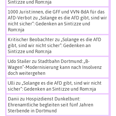
Sinti:zze und Rom:nja
1000 Jurist:innen, die GFF und VVN-BdA für das
AfD-Verbot
zu
„Solange es die AfD gibt, sind wir
nicht sicher“: Gedenken an Sinti:zze und
Rom:nja
Kritischer Beobachter
zu
„Solange es die AfD
gibt, sind wir nicht sicher“: Gedenken an
Sinti:zze und Rom:nja
Udo Stailer
zu
Stadtbahn Dortmund: „B-
Wagen“-Modernisierung kann nach Insolvenz
doch weitergehen
Ulli
zu
„Solange es die AfD gibt, sind wir nicht
sicher“: Gedenken an Sinti:zze und Rom:nja
Danii
zu
Hospizdienst Dunkelbunt:
Ehrenamtliche begleiten seit fünf Jahren
Sterbende in Dortmund