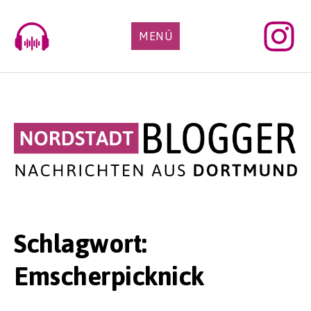
Skip
to
MENÜ
content
Schlagwort:
Emscherpicknick