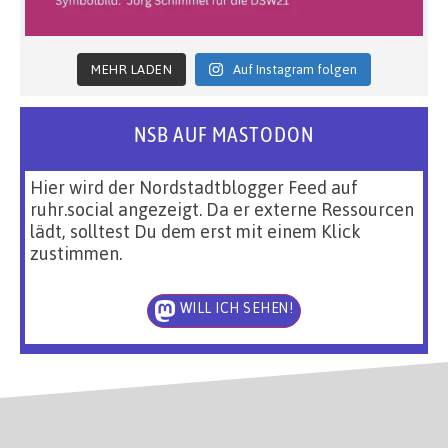
MEHR LADEN
Auf Instagram folgen
NSB AUF MASTODON
Hier wird der Nordstadtblogger Feed auf
ruhr.social angezeigt. Da er externe Ressourcen
lädt, solltest Du dem erst mit einem Klick
zustimmen.
WILL ICH SEHEN!