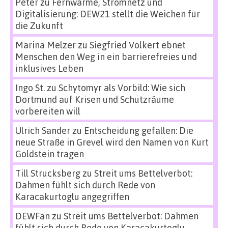
Peter
zu
Fernwärme, Stromnetz und
Digitalisierung: DEW21 stellt die Weichen für
die Zukunft
Marina Melzer
zu
Siegfried Volkert ebnet
Menschen den Weg in ein barrierefreies und
inklusives Leben
Ingo St.
zu
Schytomyr als Vorbild: Wie sich
Dortmund auf Krisen und Schutzräume
vorbereiten will
Ulrich Sander
zu
Entscheidung gefallen: Die
neue Straße in Grevel wird den Namen von Kurt
Goldstein tragen
Till Strucksberg
zu
Streit ums Bettelverbot:
Dahmen fühlt sich durch Rede von
Karacakurtoglu angegriffen
DEWFan
zu
Streit ums Bettelverbot: Dahmen
fühlt sich durch Rede von Karacakurtoglu