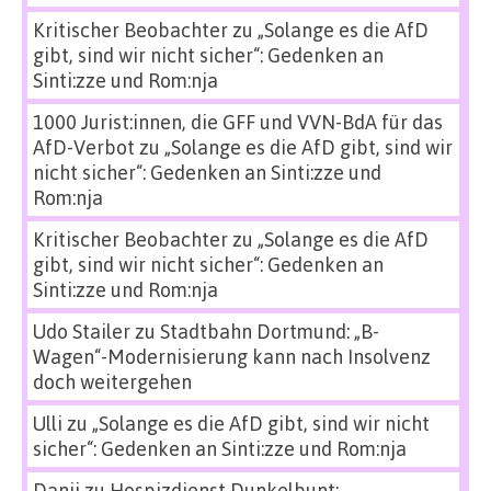
Kritischer Beobachter
zu
„Solange es die AfD
gibt, sind wir nicht sicher“: Gedenken an
Sinti:zze und Rom:nja
1000 Jurist:innen, die GFF und VVN-BdA für das
AfD-Verbot
zu
„Solange es die AfD gibt, sind wir
nicht sicher“: Gedenken an Sinti:zze und
Rom:nja
Kritischer Beobachter
zu
„Solange es die AfD
gibt, sind wir nicht sicher“: Gedenken an
Sinti:zze und Rom:nja
Udo Stailer
zu
Stadtbahn Dortmund: „B-
Wagen“-Modernisierung kann nach Insolvenz
doch weitergehen
Ulli
zu
„Solange es die AfD gibt, sind wir nicht
sicher“: Gedenken an Sinti:zze und Rom:nja
Danii
zu
Hospizdienst Dunkelbunt: