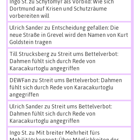
Ingo St.
zu
Schytomyr als Vorbild: Wie sich
Dortmund auf Krisen und Schutzräume
vorbereiten will
Ulrich Sander
zu
Entscheidung gefallen: Die
neue Straße in Grevel wird den Namen von Kurt
Goldstein tragen
Till Strucksberg
zu
Streit ums Bettelverbot:
Dahmen fühlt sich durch Rede von
Karacakurtoglu angegriffen
DEWFan
zu
Streit ums Bettelverbot: Dahmen
fühlt sich durch Rede von Karacakurtoglu
angegriffen
Ulrich Sander
zu
Streit ums Bettelverbot:
Dahmen fühlt sich durch Rede von
Karacakurtoglu angegriffen
Ingo St.
zu
Mit breiter Mehrheit fürs
Mobilitätskonzept: Über Möglichkeiten der