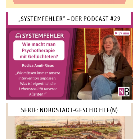
„SYSTEMFEHLER“ – DER PODCAST #29
SERIE: NORDSTADT-GESCHICHTE(N)