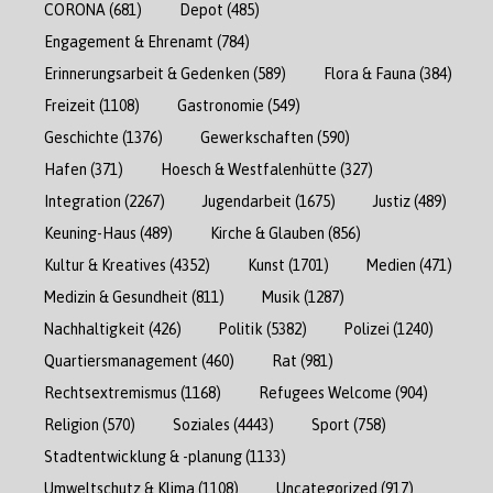
CORONA
(681)
Depot
(485)
Engagement & Ehrenamt
(784)
Erinnerungsarbeit & Gedenken
(589)
Flora & Fauna
(384)
Freizeit
(1108)
Gastronomie
(549)
Geschichte
(1376)
Gewerkschaften
(590)
Hafen
(371)
Hoesch & Westfalenhütte
(327)
Integration
(2267)
Jugendarbeit
(1675)
Justiz
(489)
Keuning-Haus
(489)
Kirche & Glauben
(856)
Kultur & Kreatives
(4352)
Kunst
(1701)
Medien
(471)
Medizin & Gesundheit
(811)
Musik
(1287)
Nachhaltigkeit
(426)
Politik
(5382)
Polizei
(1240)
Quartiersmanagement
(460)
Rat
(981)
Rechtsextremismus
(1168)
Refugees Welcome
(904)
Religion
(570)
Soziales
(4443)
Sport
(758)
Stadtentwicklung & -planung
(1133)
Umweltschutz & Klima
(1108)
Uncategorized
(917)