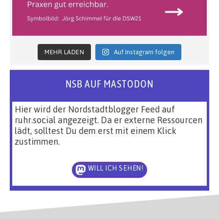
MEHR LADEN
Auf Instagram folgen
NSB AUF MASTODON
Hier wird der Nordstadtblogger Feed auf
ruhr.social angezeigt. Da er externe Ressourcen
lädt, solltest Du dem erst mit einem Klick
zustimmen.
WILL ICH SEHEN!