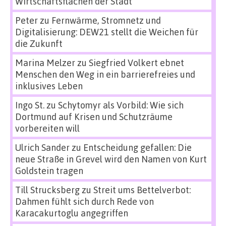
Wirtschaftsflächen der Stadt
Peter
zu
Fernwärme, Stromnetz und
Digitalisierung: DEW21 stellt die Weichen für
die Zukunft
Marina Melzer
zu
Siegfried Volkert ebnet
Menschen den Weg in ein barrierefreies und
inklusives Leben
Ingo St.
zu
Schytomyr als Vorbild: Wie sich
Dortmund auf Krisen und Schutzräume
vorbereiten will
Ulrich Sander
zu
Entscheidung gefallen: Die
neue Straße in Grevel wird den Namen von Kurt
Goldstein tragen
Till Strucksberg
zu
Streit ums Bettelverbot:
Dahmen fühlt sich durch Rede von
Karacakurtoglu angegriffen