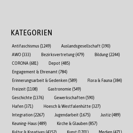
KATEGORIEN
Antifaschismus
(1249)
Auslandsgesellschaft
(390)
AWO
(333)
Bezirksvertretung
(479)
Bildung
(2244)
CORONA
(681)
Depot
(485)
Engagement & Ehrenamt
(784)
Erinnerungsarbeit & Gedenken
(589)
Flora & Fauna
(384)
Freizeit
(1108)
Gastronomie
(549)
Geschichte
(1376)
Gewerkschaften
(590)
Hafen
(371)
Hoesch & Westfalenhütte
(327)
Integration
(2267)
Jugendarbeit
(1675)
Justiz
(489)
Keuning-Haus
(489)
Kirche & Glauben
(857)
Kultur & Kreatives
(4352)
Kunst
(1701)
Medien
(471)