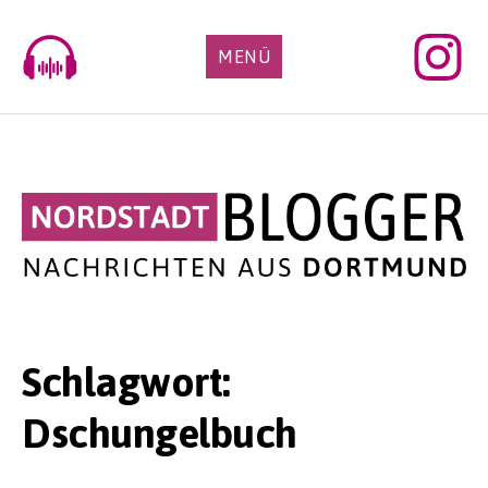
Skip
to
MENÜ
content
Schlagwort:
Dschungelbuch