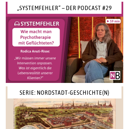
„SYSTEMFEHLER“ – DER PODCAST #29
SERIE: NORDSTADT-GESCHICHTE(N)