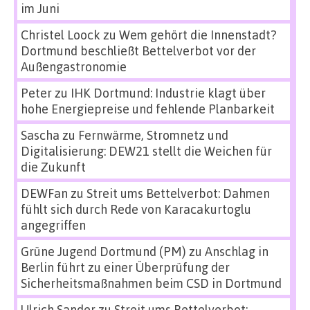
im Juni
Christel Loock
zu
Wem gehört die Innenstadt?
Dortmund beschließt Bettelverbot vor der
Außengastronomie
Peter
zu
IHK Dortmund: Industrie klagt über
hohe Energiepreise und fehlende Planbarkeit
Sascha
zu
Fernwärme, Stromnetz und
Digitalisierung: DEW21 stellt die Weichen für
die Zukunft
DEWFan
zu
Streit ums Bettelverbot: Dahmen
fühlt sich durch Rede von Karacakurtoglu
angegriffen
Grüne Jugend Dortmund (PM)
zu
Anschlag in
Berlin führt zu einer Überprüfung der
Sicherheitsmaßnahmen beim CSD in Dortmund
Ulrich Sander
zu
Streit ums Bettelverbot: