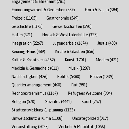
Engagement & Ehrenamt
(781)
Erinnerungsarbeit & Gedenken
(589)
Flora & Fauna
(384)
Freizeit
(1105)
Gastronomie
(549)
Geschichte
(1375)
Gewerkschaften
(590)
Hafen
(371)
Hoesch & Westfalenhütte
(327)
Integration
(2267)
Jugendarbeit
(1674)
Justiz
(488)
Keuning-Haus
(489)
Kirche & Glauben
(856)
Kultur & Kreatives
(4352)
Kunst
(1701)
Medien
(471)
Medizin & Gesundheit
(811)
Musik
(1287)
Nachhaltigkeit
(426)
Politik
(5380)
Polizei
(1239)
Quartiersmanagement
(460)
Rat
(981)
Rechtsextremismus
(1167)
Refugees Welcome
(904)
Religion
(570)
Soziales
(4441)
Sport
(757)
Stadtentwicklung & -planung
(1133)
Umweltschutz & Klima
(1108)
Uncategorized
(917)
Veranstaltung
(5027)
Verkehr & Mobilität
(1056)