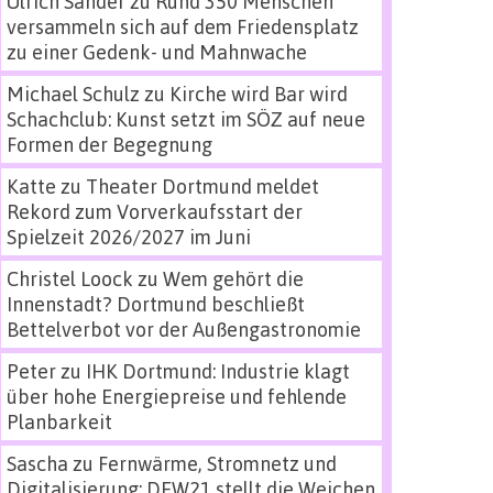
Ulrich Sander
zu
Rund 350 Menschen
versammeln sich auf dem Friedensplatz
zu einer Gedenk- und Mahnwache
Michael Schulz
zu
Kirche wird Bar wird
Schachclub: Kunst setzt im SÖZ auf neue
Formen der Begegnung
Katte
zu
Theater Dortmund meldet
Rekord zum Vorverkaufsstart der
Spielzeit 2026/2027 im Juni
Christel Loock
zu
Wem gehört die
Innenstadt? Dortmund beschließt
Bettelverbot vor der Außengastronomie
Peter
zu
IHK Dortmund: Industrie klagt
über hohe Energiepreise und fehlende
Planbarkeit
Sascha
zu
Fernwärme, Stromnetz und
Digitalisierung: DEW21 stellt die Weichen