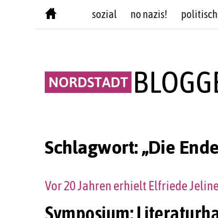
Skip
sozial
no nazis!
politisch
to
content
Schlagwort:
„Die Ende
Vor 20 Jahren erhielt Elfriede Jelin
Symposium: Literaturh