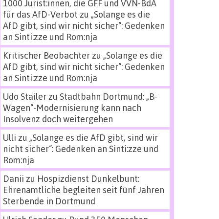
1000 Jurist:innen, die GFF und VVN-BdA
für das AfD-Verbot
zu
„Solange es die
AfD gibt, sind wir nicht sicher“: Gedenken
an Sinti:zze und Rom:nja
Kritischer Beobachter
zu
„Solange es die
AfD gibt, sind wir nicht sicher“: Gedenken
an Sinti:zze und Rom:nja
Udo Stailer
zu
Stadtbahn Dortmund: „B-
Wagen“-Modernisierung kann nach
Insolvenz doch weitergehen
Ulli
zu
„Solange es die AfD gibt, sind wir
nicht sicher“: Gedenken an Sinti:zze und
Rom:nja
Danii
zu
Hospizdienst Dunkelbunt:
Ehrenamtliche begleiten seit fünf Jahren
Sterbende in Dortmund