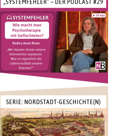
„SYSTEMFEHLER“ – DER PODCAST #29
SERIE: NORDSTADT-GESCHICHTE(N)